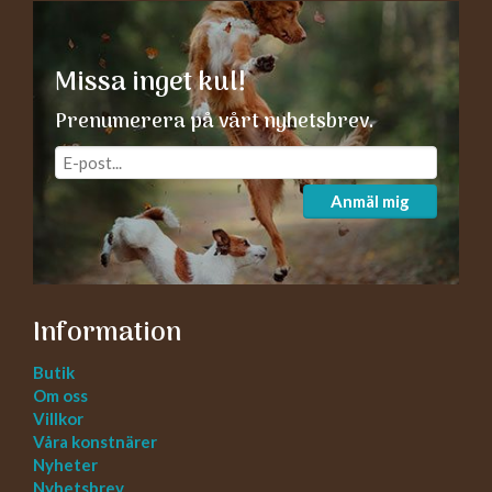
Missa inget kul!
Prenumerera på vårt nyhetsbrev.
Anmäl mig
Information
Butik
Om oss
Villkor
Våra konstnärer
Nyheter
Nyhetsbrev