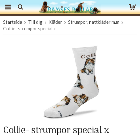
Startsida
Till dig
Kläder
Strumpor, nattkläder m.m
Produkten har blivit tillagd i varukorgen
Collie- strumpor special x
Collie- strumpor special x