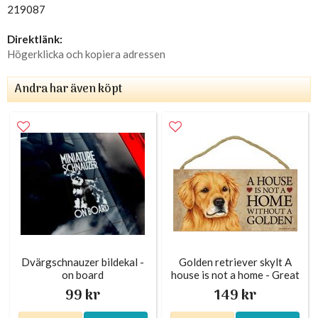
219087
Direktlänk:
Högerklicka och kopiera adressen
Andra har även köpt
Dvärgschnauzer bildekal -
Golden retriever skylt A
on board
house is not a home - Great
99 kr
149 kr