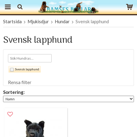
Startsida
Mjukisdjur
Hundar
Svensk lapphund
Produkten har blivit tillagd i varukorgen
Svensk lapphund
Svensk lapphund
Rensa filter
Sortering: