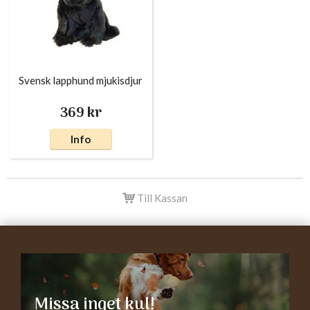
Svensk lapphund mjukisdjur
369 kr
Info
Till Kassan
Missa inget kul!