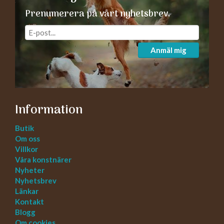
Prenumerera på vårt nyhetsbrev.
Anmäl mig
Information
Butik
Om oss
Villkor
Våra konstnärer
Nyheter
Nyhetsbrev
Länkar
Kontakt
Blogg
Om cookies