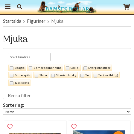
Startsida
Figuriner
Mjuka
Produkten har blivit tillagd i varukorgen
Mjuka
Beagle
Berner sennenhund
Collie-
Dvärgschnauzer
Mittelspitz
Shiba
Siberian husky
Tax
Tax (korthårig)
Tysk spets
Rensa filter
Sortering: