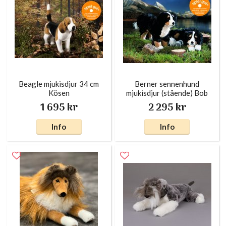
Beagle mjukisdjur 34 cm
Berner sennenhund
Kösen
mjukisdjur (stående) Bob
41 cm Kösen
1 695 kr
2 295 kr
Info
Info