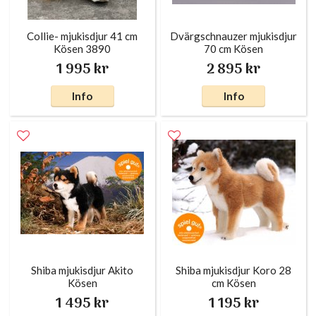
Collie- mjukisdjur 41 cm
Dvärgschnauzer mjukisdjur
Kösen 3890
70 cm Kösen
1 995 kr
2 895 kr
Info
Info
Shiba mjukisdjur Akito
Shiba mjukisdjur Koro 28
Kösen
cm Kösen
1 495 kr
1 195 kr