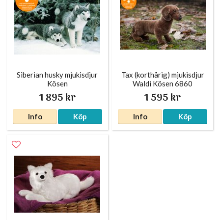
Siberian husky mjukisdjur
Tax (korthårig) mjukisdjur
Kösen
Waldi Kösen 6860
1 895 kr
1 595 kr
Info
Köp
Info
Köp