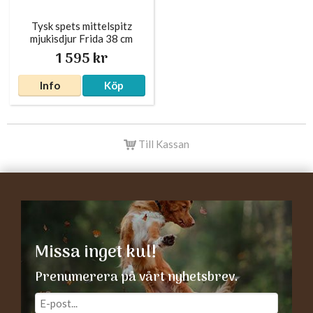
Tysk spets mittelspitz
mjukisdjur Frida 38 cm
Kösen
1 595 kr
Info
Köp
Till Kassan
Missa inget kul!
Prenumerera på vårt nyhetsbrev.