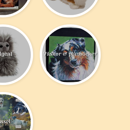
llycat
Väskor & plånböcker
ussel