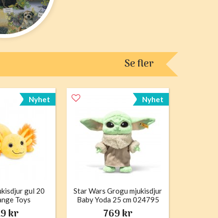
Se fler
Nyhet
Nyhet
kisdjur gul 20
Star Wars Grogu mjukisdjur
ange Toys
Baby Yoda 25 cm 024795
Stieff
9 kr
769 kr