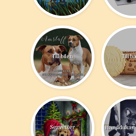
Till bilen
Till b
Servetter
Handdukar