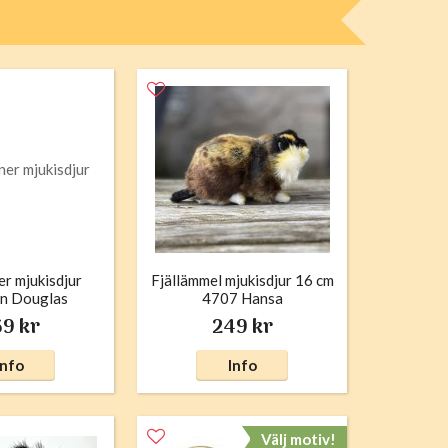
r mjukisdjur
Fjällämmel mjukisdjur 16 cm
n Douglas
4707 Hansa
9 kr
249 kr
Info
Info
Välj motiv!