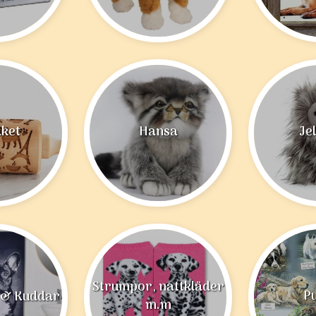
aket
Hansa
Je
Strumpor, nattkläder
P
 & Kuddar
m.m