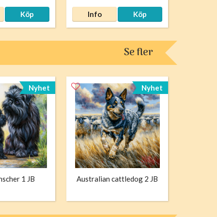
Köp
Info
Köp
Se fler
Nyhet
Nyhet
nscher 1 JB
Australian cattledog 2 JB