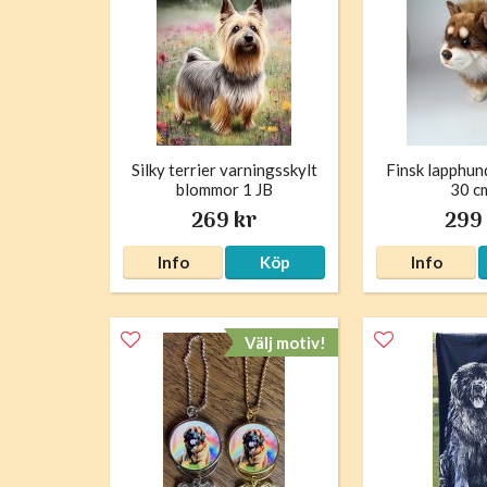
Silky terrier varningsskylt
Finsk lapphun
blommor 1 JB
30 c
269 kr
299
Info
Köp
Info
Välj motiv!