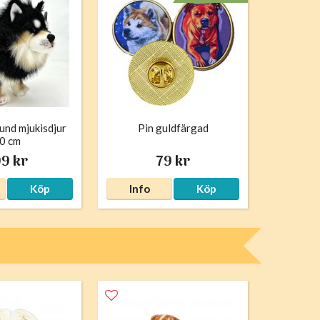
und mjukisdjur
Pin guldfärgad
0 cm
9 kr
79 kr
Köp
Info
Köp