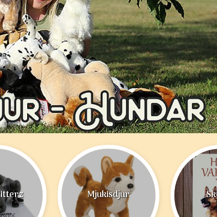
ritterz
Mjukisdjur
Sk