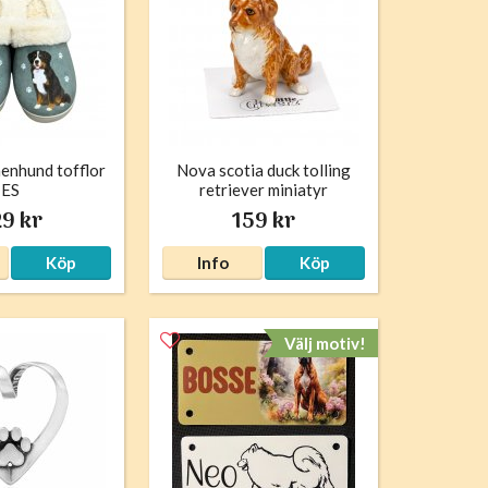
enhund tofflor
Nova scotia duck tolling
ES
retriever miniatyr
porslinsfigur Toller
9 kr
159 kr
Köp
Info
Köp
Välj motiv!