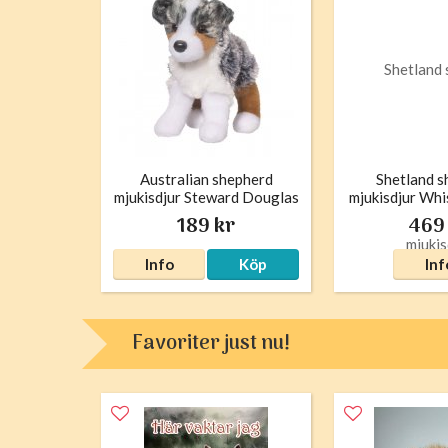
Australian shepherd
Shetland 
mjukisdjur Steward Douglas
mjukisdjur Wh
189 kr
469
Info
Köp
Inf
Favoriter just nu!