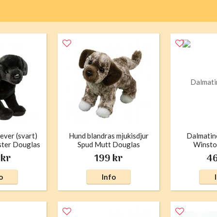
ever (svart)
Hund blandras mjukisdjur
Dalmatine
ster Douglas
Spud Mutt Douglas
Winsto
 kr
199 kr
46
o
Info