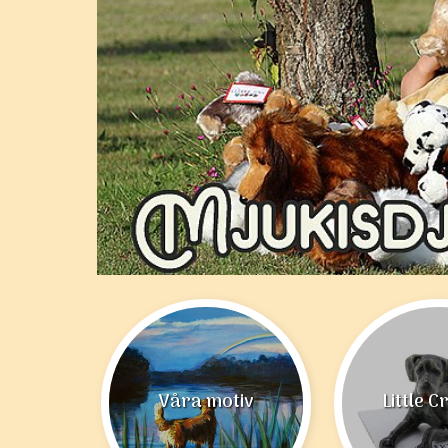
Våra motiv
Little C