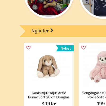
Nyheter
Nyhet
Kanin mjukisdjur Artie
Sengångare mju
Bunny Soft 20 cm Douglas
Pokie Soft 
Doug
349 kr
199