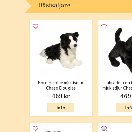
Bästsäljare
Border collie mjukisdjur
Labrador retri
Chase Douglas
mjukisdjur Che
469 kr
469
Info
Inf