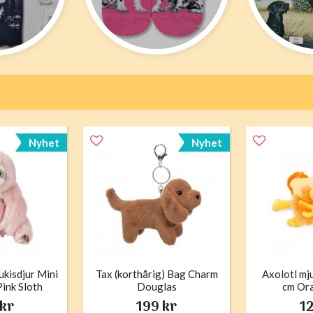
Nyhet
Nyhet
kisdjur Mini
Tax (korthårig) Bag Charm
Axolotl mju
Pink Sloth
Douglas
cm Or
las
 kr
199 kr
12