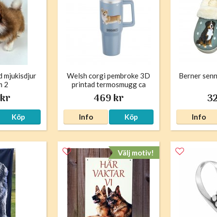
d mjukisdjur
Welsh corgi pembroke 3D
Berner senn
m 2
printad termosmugg ca
1200 ml Serengeti
 kr
469 kr
32
Köp
Info
Köp
Info
Välj motiv!