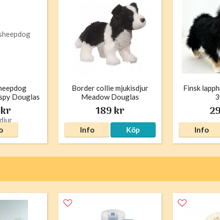
sheepdog
Border collie mjukisdjur
Finsk lapph
ispy Douglas
Meadow Douglas
3
 kr
189 kr
29
o
Info
Köp
Info