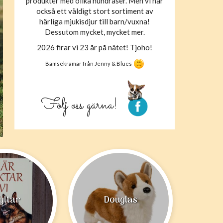
produkter med olika hundraser. Men vi har
också ett väldigt stort sortiment av
härliga mjukisdjur till barn/vuxna!
Dessutom mycket, mycket mer.
2026 firar vi 23 år på nätet! Tjoho!
Bamsekramar från Jenny & Blues
Följ oss gärna!
yltar
Douglas