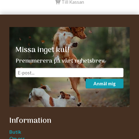
Till Kassan
Missa inget kul!
Prenumerera på vårt nyhetsbrev.
Anmäl mig
Information
Butik
Om oss