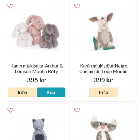
Kanin mjukisdjur Arthur &
Kanin mjukisdjur Neige
Louison Moulin Roty
Chemin du Loup Moulin
Roty
395 kr
399 kr
Info
Köp
Info