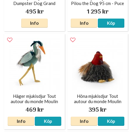
Dumpster Dog Grand
Pilou the Dog 95 cm - Puce
Chien Pourri Moulin Roty
& Pilou Moulin Roty
495 kr
1 295 kr
Info
Info
Köp
Häger mjukisdjur Tout
Höna mjukisdjur Tout
autour du monde Moulin
autour du monde Moulin
Roty
Roty
469 kr
395 kr
Info
Köp
Info
Köp