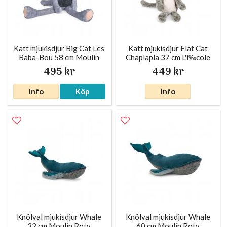
Katt mjukisdjur Big Cat Les
Katt mjukisdjur Flat Cat
Baba-Bou 58 cm Moulin
Chaplapla 37 cm L'í‰cole
Roty
des Loisirs Moulin Roty x
495 kr
449 kr
Info
Köp
Info
Knölval mjukisdjur Whale
Knölval mjukisdjur Whale
32 cm Moulin Roty
60 cm Moulin Roty