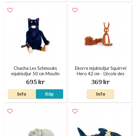
Chacha Les Schmouks
Ekorre mjukisdjur Squirrel
mjukisdjur 50 cm Moulin
Hero 42 cm - L'école des
Roty
loisirs Moulin Roty
695 kr
369 kr
Info
Köp
Info