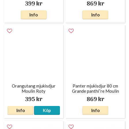
Roty
Moulin Roty
399 kr
869 kr
Info
Info
Orangutang mjukisdjur
Panter mjukisdjur 80 cm
Moulin Roty
Grande panthí¨re Moulin
Roty
395 kr
869 kr
Info
Köp
Info