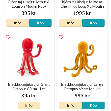
Björn mjukisdjur Arthur &
björn mjukisdjur Mimosa
Louison Moulin Roty
Chemin du Loup XL Moulin
Roty
395 kr
1 995 kr
Info
Köp
Info
Köp
Bläckfisk mjukisdjur Giant
Bläckfisk mjukisdjur Large
Octopus 80 cm - Les
Octopus 69 cm Moulin
Aventures de Paulie
Roty
895 kr
995 kr
Moulin Roty
Info
Info
Köp