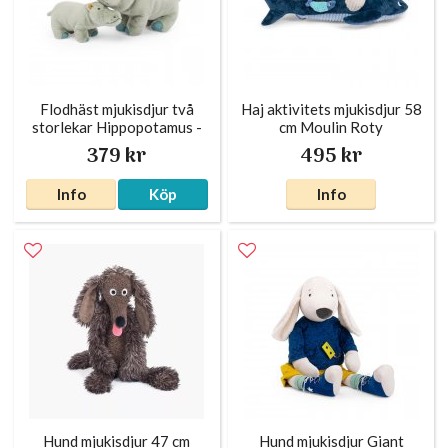
Flodhäst mjukisdjur två
Haj aktivitets mjukisdjur 58
storlekar Hippopotamus -
cm Moulin Roty
Tout autour du monde
379 kr
495 kr
Moulin Roty
Info
Köp
Info
Hund mjukisdjur 47 cm
Hund mjukisdjur Giant