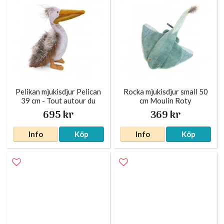
Pelikan mjukisdjur Pelican
Rocka mjukisdjur small 50
39 cm - Tout autour du
cm Moulin Roty
monde Moulin Roty
695 kr
369 kr
Info
Köp
Info
Köp