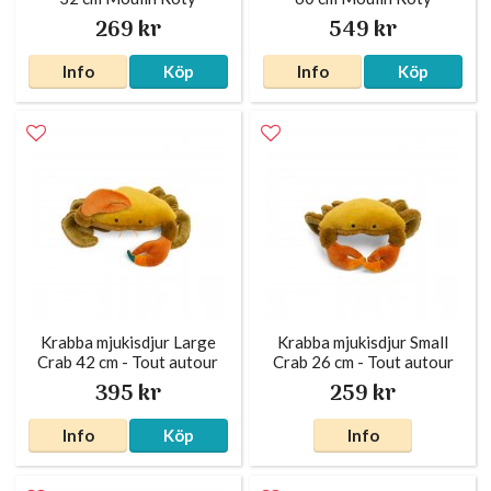
269 kr
549 kr
Info
Köp
Info
Köp
Krabba mjukisdjur Large
Krabba mjukisdjur Small
Crab 42 cm - Tout autour
Crab 26 cm - Tout autour
du monde Moulin Roty
du monde Moulin Roty
395 kr
259 kr
Info
Köp
Info