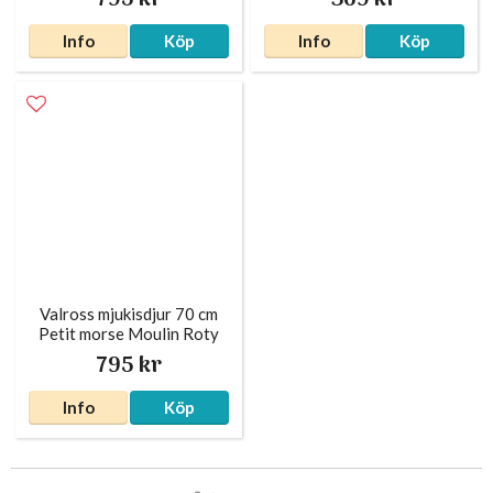
795 kr
369 kr
Info
Köp
Info
Köp
Valross mjukisdjur 70 cm
Petit morse Moulin Roty
795 kr
Info
Köp