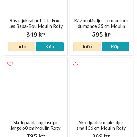
Räv mjukisdjur Little Fox -
Räv mjukisdjur Tout autour
Les Baba-Bou Moulin Roty
du monde 35 cm Moulin
Roty
349 kr
595 kr
Info
Köp
Info
Köp
Sköldpadda mjukisdjur
Sköldpadda mjukisdjur
large 60 cm Moulin Roty
small 36 cm Moulin Roty