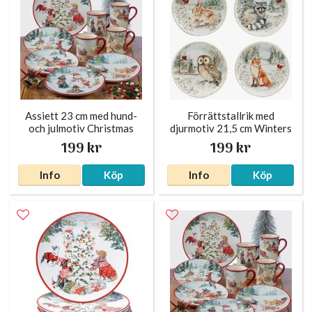
Tax (korthårig)
West highland white terrier
Assiett 23 cm med hund-
Förrättstallrik med
och julmotiv Christmas
djurmotiv 21,5 cm Winters
Dogs
Walk
199 kr
199 kr
Info
Köp
Info
Köp