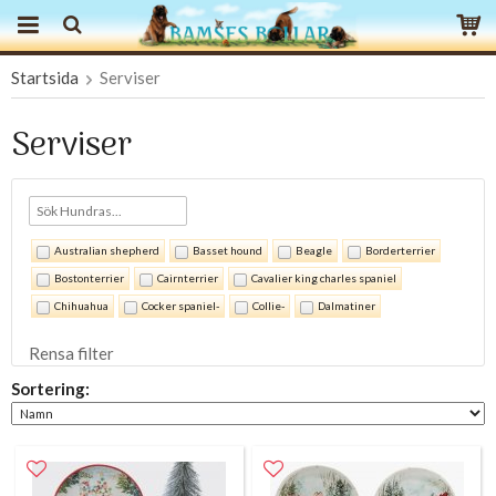
Startsida
Serviser
Produkten har blivit tillagd i varukorgen
Serviser
Australian shepherd
Basset hound
Beagle
Borderterrier
Bostonterrier
Cairnterrier
Cavalier king charles spaniel
Chihuahua
Cocker spaniel-
Collie-
Dalmatiner
Engelsk bulldogg
Engelsk setter
Fransk bulldogg
Rensa filter
Golden retriever
Jack russell terrier
Katt
Labradoodle
Sortering:
Labrador retriever
Labrador retriever (brun)
Labrador retriever (gul)
Labrador retriever (svart)
Mops
Pekingese
Pudel
Pyrenéerhund
Russkiy toy
Sankt bernhardshund
Siberian husky
Skotsk terrier
Tax