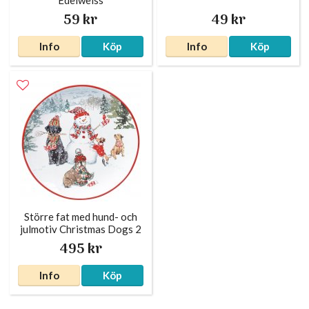
59 kr
49 kr
Info
Köp
Info
Köp
Större fat med hund- och
julmotiv Christmas Dogs 2
495 kr
Info
Köp