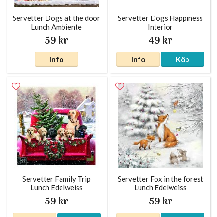
Servetter Dogs at the door
Servetter Dogs Happiness
Lunch Ambiente
Interior
59 kr
49 kr
Info
Info
Köp
Servetter Family Trip
Servetter Fox in the forest
Lunch Edelweiss
Lunch Edelweiss
59 kr
59 kr