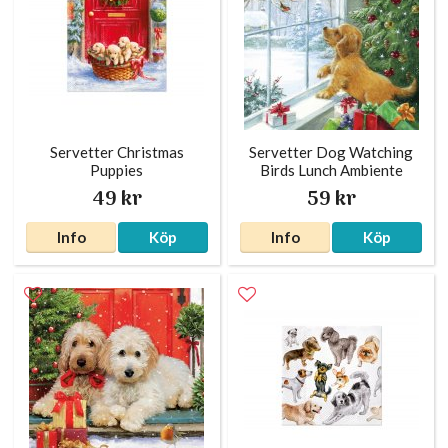
Servetter Christmas
Servetter Dog Watching
Puppies
Birds Lunch Ambiente
49 kr
59 kr
Info
Köp
Info
Köp