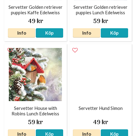
Servetter Golden retriever
Servetter Golden retriever
puppies Kaffe Edelweiss
puppies Lunch Edelweiss
49 kr
59 kr
Info
Köp
Info
Köp
Servetter House with
Servetter Hund Simon
Robins Lunch Edelweiss
59 kr
49 kr
Info
Köp
Info
Köp