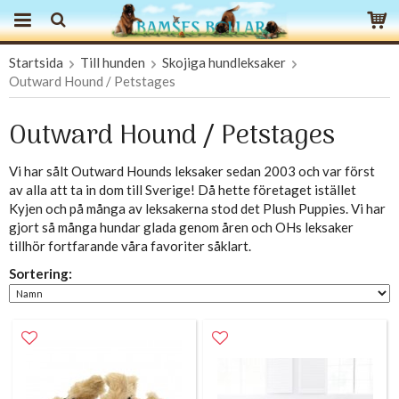
Startsida
Till hunden
Skojiga hundleksaker
Produkten har blivit tillagd i varukorgen
Outward Hound / Petstages
Outward Hound / Petstages
Vi har sålt Outward Hounds leksaker sedan 2003 och var först
av alla att ta in dom till Sverige! Då hette företaget istället
Kyjen och på många av leksakerna stod det Plush Puppies. Vi har
gjort så många hundar glada genom åren och OHs leksaker
tillhör fortfarande våra favoriter såklart.
Sortering: