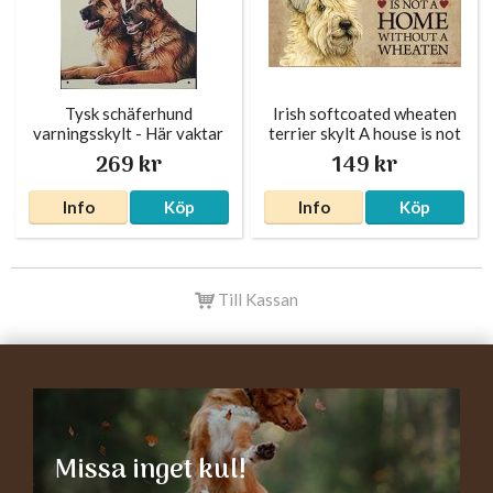
Tysk schäferhund
Irish softcoated wheaten
varningsskylt - Här vaktar
terrier skylt A house is not
vi
a home - Great
269 kr
149 kr
Info
Köp
Info
Köp
Till Kassan
Missa inget kul!