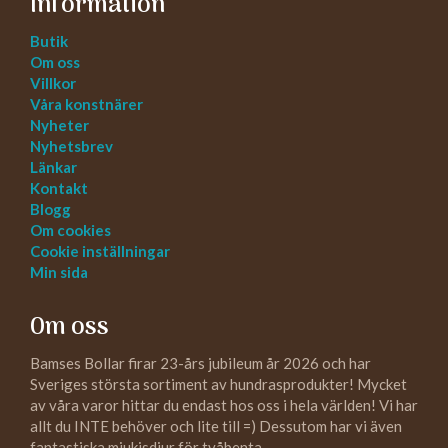
Information
Butik
Om oss
Villkor
Våra konstnärer
Nyheter
Nyhetsbrev
Länkar
Kontakt
Blogg
Om cookies
Cookie inställningar
Min sida
Om oss
Bamses Bollar firar 23-års jubileum år 2026 och har
Sveriges största sortiment av hundrasprodukter! Mycket
av våra varor hittar du endast hos oss i hela världen! Vi har
allt du INTE behöver och lite till =) Dessutom har vi även
fantastiska mjukisdjur för tvåbenta.