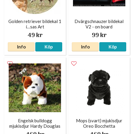
Golden retriever bildekal 1
Dvärgschnauzer bildekal
í…sas Art
V2 - on board
49 kr
99 kr
Info
Köp
Info
Köp
Engelsk bulldogg
Mops (svart) mjukisdjur
mjukisdjur Hardy Douglas
Oreo Bocchetta