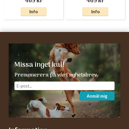
469 kr
469 kr
Info
Info
Missa inget kul!
Prenumerera på vårt nyhetsbrev.
Anmäl mig