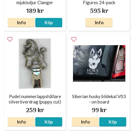
mjukisdjur Clanger
Figures 24-pack
Douglas
189 kr
595 kr
Info
Köp
Info
Pudel nummerlappshållare
Siberian husky bildekal V03
silveröverdrag (puppy cut)
- on board
259 kr
99 kr
Info
Köp
Info
Köp