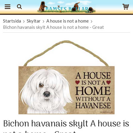
Startsida
Skyltar
A house is not a home
Produkten har blivit tillagd i varukorgen
Bichon havanais skylt A house is not a home - Great
Bichon havanais skylt A house is