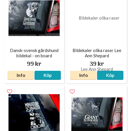
Dansk-svensk gårdshund
Bildekaler olika raser Lee
bildekal - on board
Ann Shepard
99 kr
39 kr
Info
Köp
Info
Köp