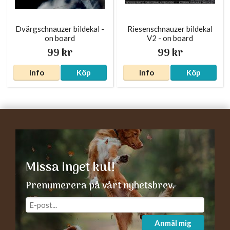
Dvärgschnauzer bildekal -
Riesenschnauzer bildekal
on board
V2 - on board
99 kr
99 kr
Info
Köp
Info
Köp
Missa inget kul!
Prenumerera på vårt nyhetsbrev.
Anmäl mig