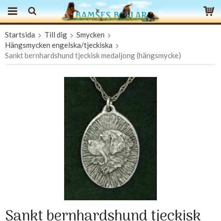
Startsida
Till dig
Smycken
Produkten har blivit tillagd i varukorgen
Hängsmycken engelska/tjeckiska
Sankt bernhardshund tjeckisk medaljong (hängsmycke)
Sankt bernhardshund tjeckisk