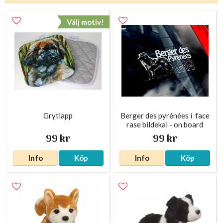
Välj motiv!
Grytlapp
Berger des pyrénées í face
rase bildekal - on board
99 kr
99 kr
Info
Köp
Info
Köp