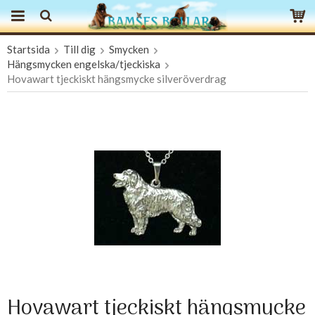
Startsida
Till dig
Smycken
Produkten har blivit tillagd i varukorgen
Hängsmycken engelska/tjeckiska
Hovawart tjeckiskt hängsmycke silveröverdrag
Hovawart tjeckiskt hängsmycke