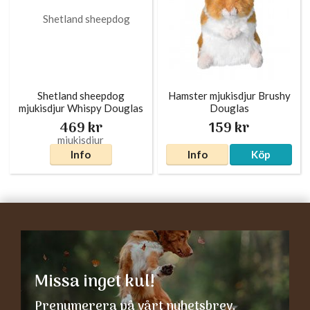
Shetland sheepdog
Hamster mjukisdjur Brushy
mjukisdjur Whispy Douglas
Douglas
469 kr
159 kr
Info
Info
Köp
Missa inget kul!
Prenumerera på vårt nyhetsbrev.