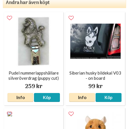
Andra har även köpt
Pudel nummerlappshållare
Siberian husky bildekal V03
silveröverdrag (puppy cut)
- on board
259 kr
99 kr
Info
Köp
Info
Köp