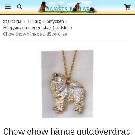
Startsida
Till dig
Smycken
Produkten har blivit tillagd i varukorgen
Hängsmycken engelska/tjeckiska
Chow chow hänge guldöverdrag
Chow chow hänge guldöverdrag