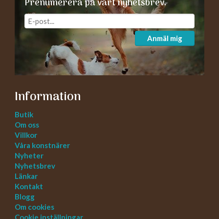
Prenumerera på vårt nyhetsbrev.
Anmäl mig
Information
Butik
Om oss
Villkor
Våra konstnärer
Nyheter
Nyhetsbrev
Länkar
Kontakt
Blogg
Om cookies
Cookie inställningar