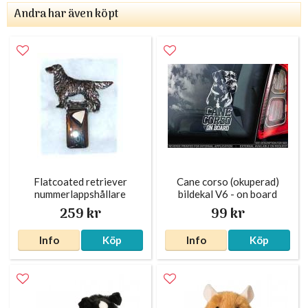
Andra har även köpt
Flatcoated retriever
Cane corso (okuperad)
nummerlappshållare
bildekal V6 - on board
silverfärgad
259 kr
99 kr
Info
Köp
Info
Köp