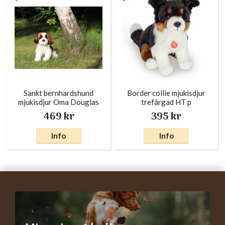
Sankt bernhardshund
Border collie mjukisdjur
mjukisdjur Oma Douglas
trefärgad HT p
469 kr
395 kr
Info
Info