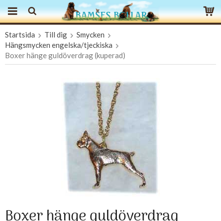
Startsida
Till dig
Smycken
Produkten har blivit tillagd i varukorgen
Hängsmycken engelska/tjeckiska
Boxer hänge guldöverdrag (kuperad)
Boxer hänge guldöverdrag