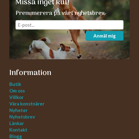
Missa inget kul!
Prenumerera på vårt nyhetsbrev.
Anmäl mig
Information
Butik
Om oss
Villkor
Våra konstnärer
Nyheter
Nyhetsbrev
Länkar
Kontakt
Blogg