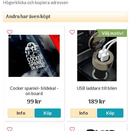
Högerklicka och kopiera adressen
Andra har även köpt
Välj motiv!
Cocker spaniel- bildekal -
USB laddare till bilen
on board
99 kr
189 kr
Info
Köp
Info
Köp