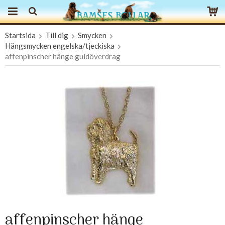
Startsida
Till dig
Smycken
Produkten har blivit tillagd i varukorgen
Hängsmycken engelska/tjeckiska
affenpinscher hänge guldöverdrag
affenpinscher hänge