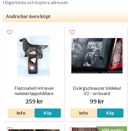
Högerklicka och kopiera adressen
Andra har även köpt
Flatcoated retriever
Dvärgschnauzer bildekal
nummerlappshållare
V2 - on board
silverfärgad
259 kr
99 kr
Info
Köp
Info
Köp
Välj motiv!