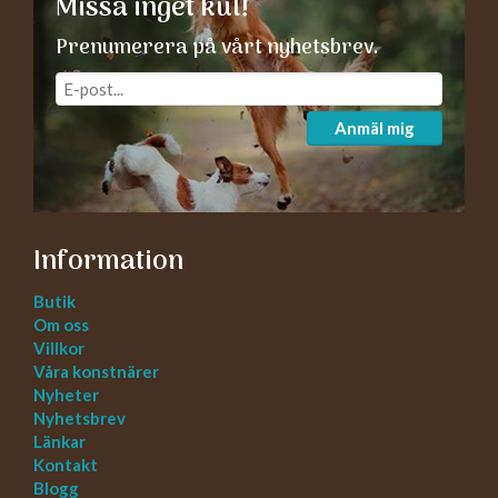
Missa inget kul!
Prenumerera på vårt nyhetsbrev.
Anmäl mig
Information
Butik
Om oss
Villkor
Våra konstnärer
Nyheter
Nyhetsbrev
Länkar
Kontakt
Blogg