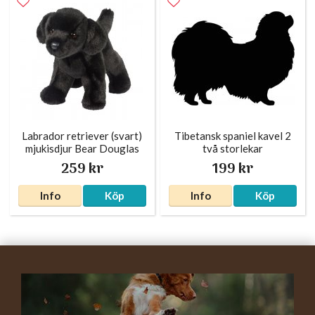
Labrador retriever (svart)
Tibetansk spaniel kavel 2
mjukisdjur Bear Douglas
två storlekar
259 kr
199 kr
Info
Köp
Info
Köp