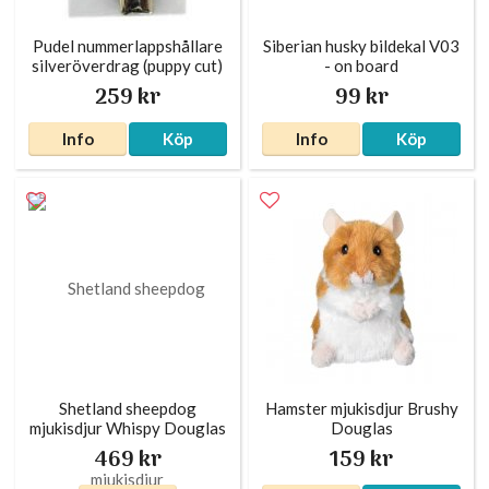
Pudel nummerlappshållare
Siberian husky bildekal V03
silveröverdrag (puppy cut)
- on board
259 kr
99 kr
Info
Köp
Info
Köp
Shetland sheepdog
Hamster mjukisdjur Brushy
mjukisdjur Whispy Douglas
Douglas
469 kr
159 kr