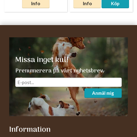
Info
Info
Köp
Missa inget kul!
Prenumerera på vårt nyhetsbrev.
Anmäl mig
Information