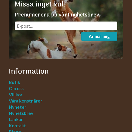
Missa inget kul!
Prenumerera på vårt nyhetsbrev.
Anmäl mig
Information
Butik
Om oss
Villkor
Våra konstnärer
Nyheter
Nyhetsbrev
Länkar
Kontakt
Blogg