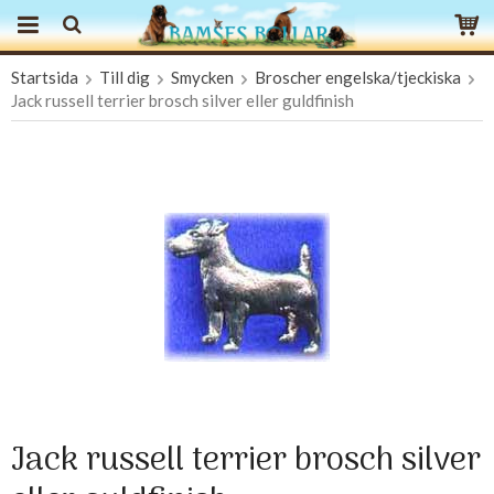
Startsida
Till dig
Smycken
Broscher engelska/tjeckiska
Produkten har blivit tillagd i varukorgen
Jack russell terrier brosch silver eller guldfinish
Jack russell terrier brosch silver