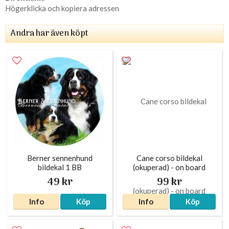
Högerklicka och kopiera adressen
Andra har även köpt
Berner sennenhund
Cane corso bildekal
bildekal 1 BB
(okuperad) - on board
49 kr
99 kr
Info
Köp
Info
Köp