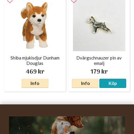
Shiba mjukisdjur Dunham
Dvärgschnauzer pin av
Douglas
emalj
469 kr
179 kr
Info
Info
Köp