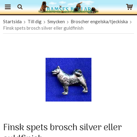
Startsida
Till dig
Smycken
Broscher engelska/tjeckiska
Produkten har blivit tillagd i varukorgen
Finsk spets brosch silver eller guldfinish
Finsk spets brosch silver eller