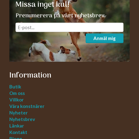
Missa inget kul!
Prenumerera på vårt nyhetsbrev.
Anmäl mig
Information
Butik
Om oss
Villkor
Våra konstnärer
Nyheter
Nyhetsbrev
Länkar
Kontakt
Blogg