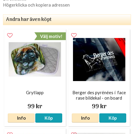
Högerklicka och kopiera adressen
Andra har även köpt
Välj motiv!
Grytlapp
Berger des pyrénées í face
rase bildekal - on board
99 kr
99 kr
Info
Köp
Info
Köp