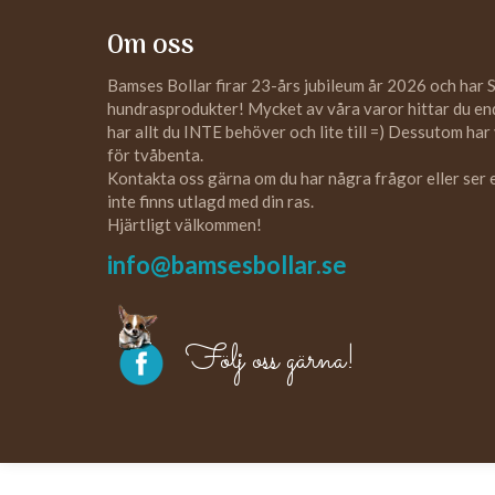
Om oss
Bamses Bollar firar 23-års jubileum år 2026 och har 
hundrasprodukter! Mycket av våra varor hittar du enda
har allt du INTE behöver och lite till =) Dessutom har
för tvåbenta.
Kontakta oss gärna om du har några frågor eller ser
inte finns utlagd med din ras.
Hjärtligt välkommen!
info@bamsesbollar.se
Följ oss gärna!