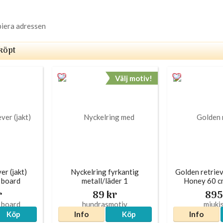
piera adressen
köpt
Välj motiv!
er (jakt)
Nyckelring fyrkantig
Golden retriev
n board
metall/läder 1
Honey 60 c
r
89 kr
895
Köp
Info
Köp
Info