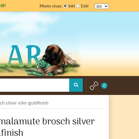
ill!
Moms visas:
Inkl
Exkl
0
 silver eller guldfinish
malamute brosch silver
dfinish