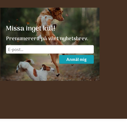
Missa inget kul!
Prenumerera på vårt nyhetsbrev.
Anmäl mig