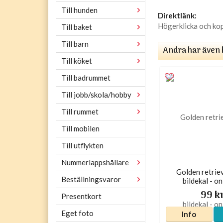
Till hunden
Direktlänk:
Högerklicka och ko
Till baket
Till barn
Andra har även 
Till köket
Till badrummet
Till jobb/skola/hobby
Till rummet
Till mobilen
Till utflykten
Nummerlappshållare
Golden retriev
Beställningsvaror
bildekal - o
99 k
Presentkort
Eget foto
Info