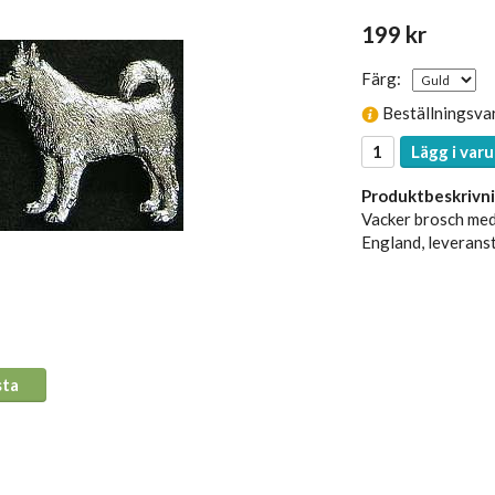
199 kr
Färg:
Beställningsva
Lägg i varu
Produktbeskrivni
Vacker brosch med 
England, leveranst
sta