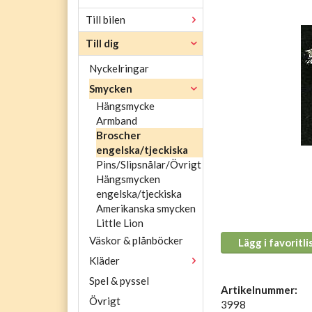
Till bilen
Till dig
Nyckelringar
Smycken
Hängsmycke
Armband
Broscher
engelska/tjeckiska
Pins/Slipsnålar/Övrigt
Hängsmycken
engelska/tjeckiska
Amerikanska smycken
Little Lion
Väskor & plånböcker
Lägg i favoritli
Kläder
Spel & pyssel
Artikelnummer:
Övrigt
3998