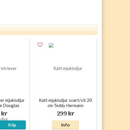
er mjukisdjur
Katt mjukisdjur svart/vit 20
m Douglas
cm Teddy Hermann
 kr
299 kr
Köp
Info