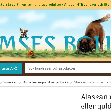
största sortiment av hundrasprodukter - Allt du INTE behöver och lite t
raser A-Ö
Smycken
Broscher engelska/tjeckiska
Alaskan malamute brosch
Alaskan 
eller gul