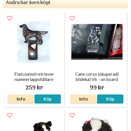
Andra har även köpt
Flatcoated retriever
Cane corso (okuperad)
nummerlappshållare
bildekal V6 - on board
silverfärgad
259 kr
99 kr
Info
Köp
Info
Köp