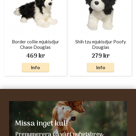
Border collie mjukisdjur
Shih tzu mjukisdjur Poofy
Chase Douglas
Douglas
469 kr
279 kr
Info
Info
Missa inget kul!
Prenumerera på vårt nyhetsbrev.