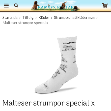
Startsida
Till dig
Kläder
Strumpor, nattkläder m.m
Produkten har blivit tillagd i varukorgen
Malteser strumpor special x
Malteser strumpor special x