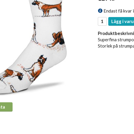
Endast få kvar i
Lägg i varu
Produktbeskrivni
Superfina strumpor
Storlek på strumpa
sta