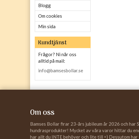
Blogg
Om cookies
Min sida
Kundtjänst
Frågor? Ni når oss
alltid på mail:
info@bamsesbollar.se
Om oss
Bamses Bollar firar 23-års jubileum år 2026 och har 
hundrasprodukter! Mycket av våra varor hittar du enda
har allt du INTE behöver och lite till =) Dessutom har