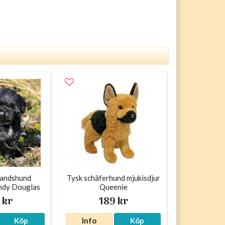
andshund
Tysk schäferhund mjukisdjur
undy Douglas
Queenie
 kr
189 kr
Köp
Info
Köp