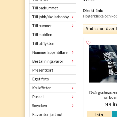
Till badrummet
Direktlänk:
Högerklicka och ko
Till jobb/skola/hobby
Till rummet
Andra har även 
Till mobilen
Till utflykten
Nummerlappshållare
Beställningsvaror
Presentkort
Eget foto
Krukfötter
Dvärgschnauzer 
Pussel
on boa
99 k
Smycken
Favoriter just nu!
Info