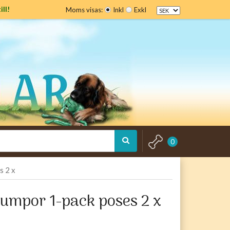
ill!
Moms visas:
Inkl
Exkl
0
s 2 x
rumpor 1-pack poses 2 x