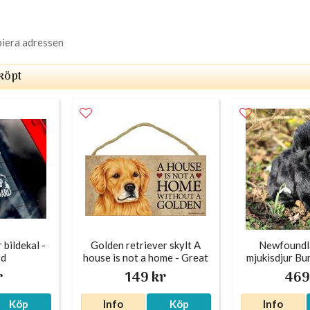
piera adressen
köpt
bildekal -
Golden retriever skylt A
Newfoundl
rd
house is not a home - Great
mjukisdjur B
r
149 kr
469
Köp
Info
Köp
Info