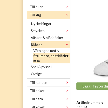
Till bilen
Till dig
Nyckelringar
Smycken
Väskor & plånböcker
Kläder
Våra egna motiv
Strumpor, nattkläder
m.m
Spel & pyssel
Övrigt
Till hunden
Lägg i favoritli
Till baket
Till barn
Artikelnummer:
Till köket
41114