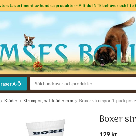
största sortiment av hundrasprodukter - Allt du INTE behöver och lite t
raser A-Ö
Kläder
Strumpor, nattkläder m.m
Boxer strumpor 1-pack pose
Boxer st
129 kr