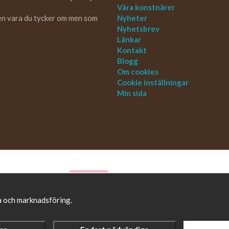
Våra konstnärer
 en vara du tycker om men som
Nyheter
Nyhetsbrev
Länkar
Kontakt
Blogg
Om cookies
Cookie inställningar
Min sida
ta och marknadsföring.
Drift & produktion:
Wikinggruppen