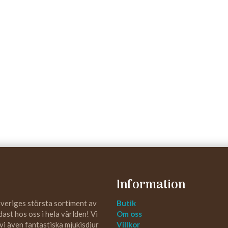
Information
Sveriges största sortiment av
Butik
st hos oss i hela världen! Vi
Om oss
 vi även fantastiska mjukisdjur
Villkor