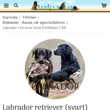
Startsida
Till bilen
Produkten har blivit tillagd i varukorgen
Bildekaler - Runda, vår egen kollektion
Labrador retriever (svart) bildekal 2 BB
Labrador retriever (svart)