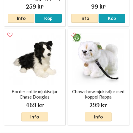
259 kr
99 kr
Info
Köp
Info
Köp
Border collie mjukisdjur
Chow chow mjukisdjur med
Chase Douglas
koppel Rappa
469 kr
299 kr
Info
Info