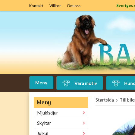
Sveriges 
Kontakt
Villkor
Om oss
Meny
Våra motiv
Hund
Startsida
Till bil
Meny
Mjukisdjur
Skyltar
Julkul