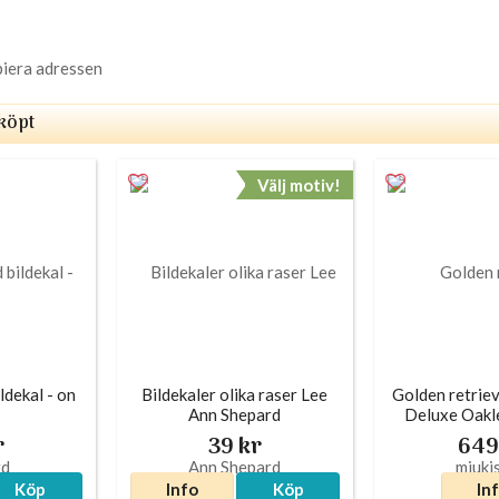
piera adressen
köpt
Välj motiv!
ldekal - on
Bildekaler olika raser Lee
Golden retriev
Ann Shepard
Deluxe Oakl
r
39 kr
649
Köp
Info
Köp
In