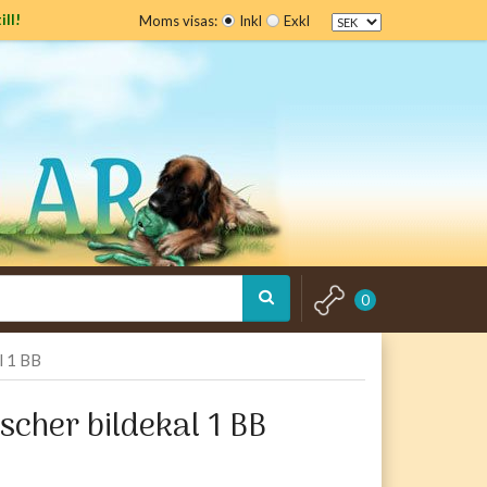
ill!
Moms visas:
Inkl
Exkl
0
l 1 BB
scher bildekal 1 BB