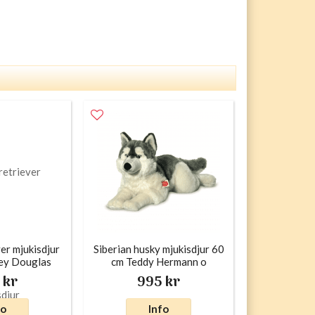
er mjukisdjur
Siberian husky mjukisdjur 60
ey Douglas
cm Teddy Hermann o
 kr
995 kr
fo
Info