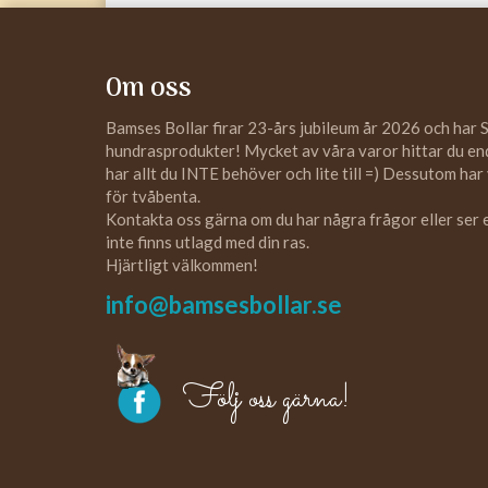
Om oss
Bamses Bollar firar 23-års jubileum år 2026 och har 
hundrasprodukter! Mycket av våra varor hittar du enda
har allt du INTE behöver och lite till =) Dessutom har
för tvåbenta.
Kontakta oss gärna om du har några frågor eller ser
inte finns utlagd med din ras.
Hjärtligt välkommen!
info@bamsesbollar.se
Följ oss gärna!