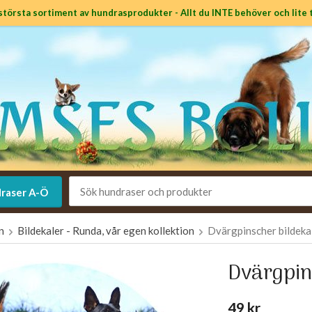
största sortiment av hundrasprodukter - Allt du INTE behöver och lite t
raser A-Ö
en
Bildekaler - Runda, vår egen kollektion
Dvärgpinscher bildeka
Dvärgpin
49 kr