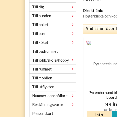
Till dig
Direktlänk:
Till hunden
Högerklicka och ko
Till baket
Andra har även 
Till barn
Till köket
Till badrummet
Till jobb/skola/hobby
Till rummet
Till mobilen
Till utflykten
Pyrenéerhund bi
Nummerlappshållare
board
99 k
Beställningsvaror
Presentkort
Info