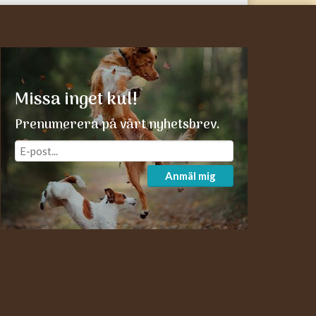
Missa inget kul!
Prenumerera på vårt nyhetsbrev.
Anmäl mig