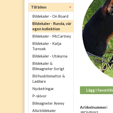
Till bilen
Bildekaler - On Board
Bildekaler - Runda, vår
egen kollektion
Bildekaler - McCartney
Bildekaler - Katja
Turnsek
Bildekaler - Utskurna
Bildekaler &
Bilmagneter övrigt
Bil/husbilsmattor &
Laddare
Nyckelringar
Lägg i favoritli
P-skivor
Bilmagneter Anney
Artikelnummer:
Alla bildekaler
JBDVPIN1