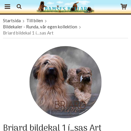
Startsida
Till bilen
Produkten har blivit tillagd i varukorgen
Bildekaler - Runda, vår egen kollektion
Briard bildekal 1 í…sas Art
Briard bildekal 1 í…sas Art