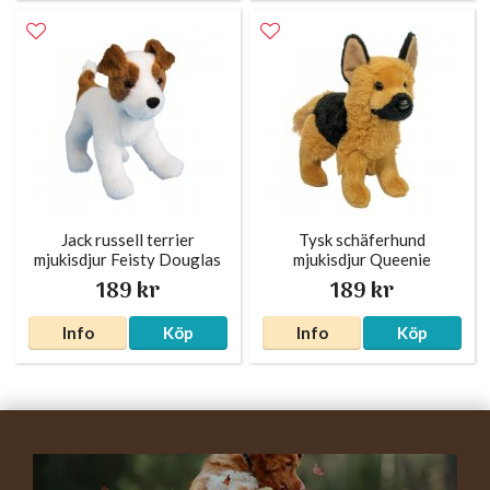
Jack russell terrier
Tysk schäferhund
mjukisdjur Feisty Douglas
mjukisdjur Queenie
189 kr
189 kr
Info
Köp
Info
Köp