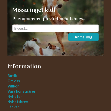
Missa inget kul!
Prenumerera på vårt nyhetsbrev.
Anmäl mig
Information
Butik
Om oss
Villkor
Våra konstnärer
Nyheter
Nyhetsbrev
Länkar