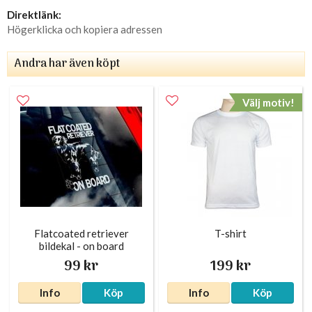
Direktlänk:
Högerklicka och kopiera adressen
Andra har även köpt
Välj motiv!
Flatcoated retriever
T-shirt
bildekal - on board
99 kr
199 kr
Info
Köp
Info
Köp