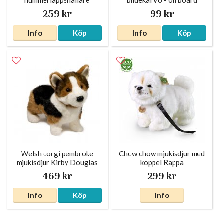
silverfärgad
259 kr
99 kr
Info
Köp
Info
Köp
Welsh corgi pembroke
Chow chow mjukisdjur med
mjukisdjur Kirby Douglas
koppel Rappa
469 kr
299 kr
Info
Köp
Info