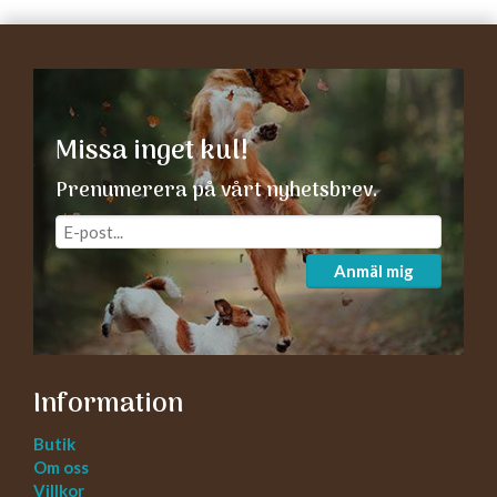
Missa inget kul!
Prenumerera på vårt nyhetsbrev.
Anmäl mig
Information
Butik
Om oss
Villkor