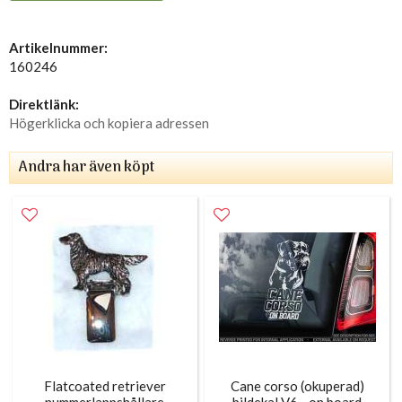
Artikelnummer:
160246
Direktlänk:
Högerklicka och kopiera adressen
Andra har även köpt
Flatcoated retriever
Cane corso (okuperad)
nummerlappshållare
bildekal V6 - on board