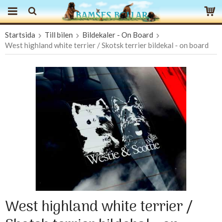
Startsida
Till bilen
Bildekaler - On Board
Produkten har blivit tillagd i varukorgen
West highland white terrier / Skotsk terrier bildekal - on board
West highland white terrier /