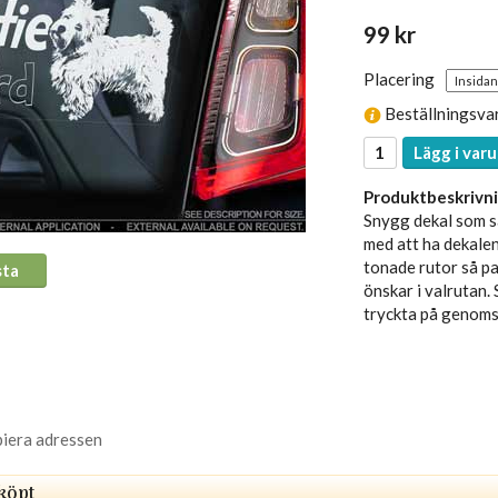
99 kr
Placering
Beställningsva
Lägg i varu
Produktbeskrivni
Snygg dekal som sä
med att ha dekalen
tonade rutor så pas
sta
önskar i valrutan. 
tryckta på genomsk
piera adressen
köpt