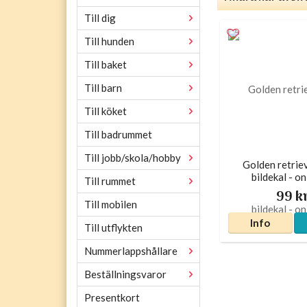
Till dig
Till hunden
Till baket
Till barn
Till köket
Till badrummet
Till jobb/skola/hobby
Golden retriev
bildekal - o
Till rummet
99 k
Till mobilen
Info
Till utflykten
Nummerlappshållare
Beställningsvaror
Presentkort