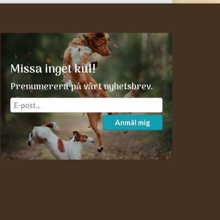
Missa inget kul!
Prenumerera på vårt nyhetsbrev.
Anmäl mig