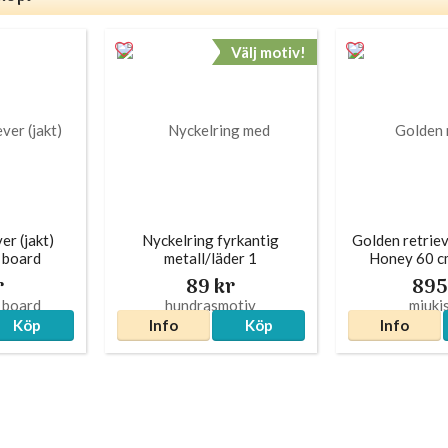
Välj motiv!
er (jakt)
Nyckelring fyrkantig
Golden retriev
n board
metall/läder 1
Honey 60 c
r
89 kr
895
Köp
Info
Köp
Info