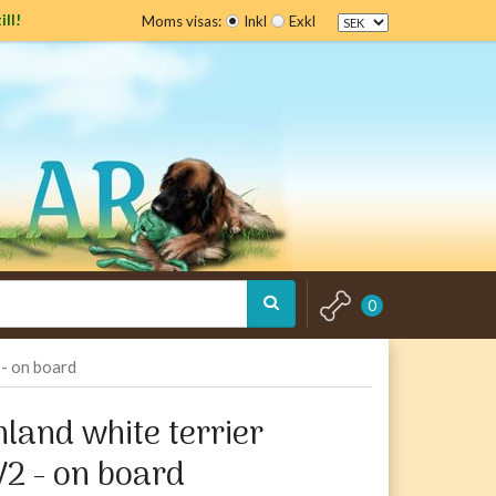
ill!
Moms visas:
Inkl
Exkl
0
 - on board
land white terrier
V2 - on board