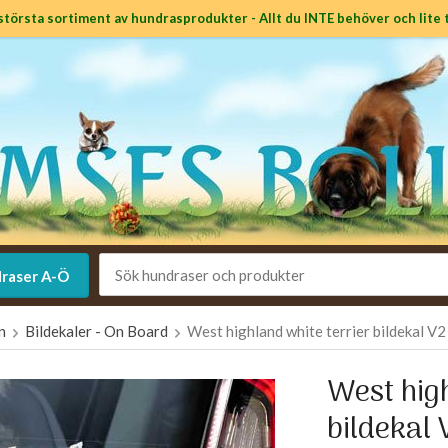
största sortiment av hundrasprodukter - Allt du INTE behöver och lite t
raser A-Ö
en
Bildekaler - On Board
West highland white terrier bildekal V2
West high
bildekal 