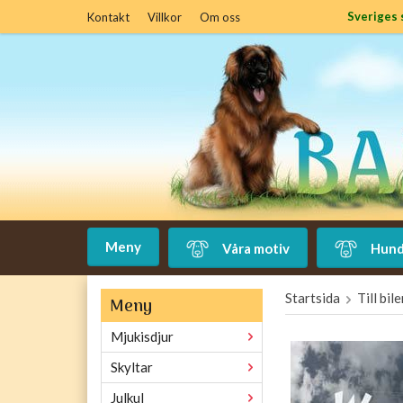
Sveriges 
Kontakt
Villkor
Om oss
Meny
Våra motiv
Hund
Startsida
Till bil
Meny
Mjukisdjur
Skyltar
Julkul