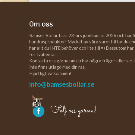
Om oss
Bamses Bollar firar 23-års jubileum år 2026 och har 
hundrasprodukter! Mycket av våra varor hittar du enda
har allt du INTE behöver och lite till =) Dessutom har
för tvåbenta.
Kontakta oss gärna om du har några frågor eller ser
inte finns utlagd med din ras.
Hjärtligt välkommen!
info@bamsesbollar.se
Följ oss gärna!