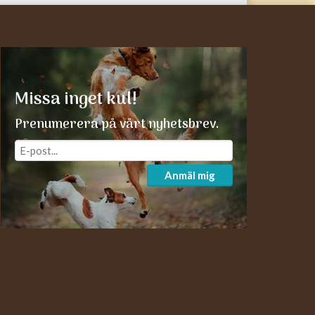
Missa inget kul!
Prenumerera på vårt nyhetsbrev.
Anmäl mig