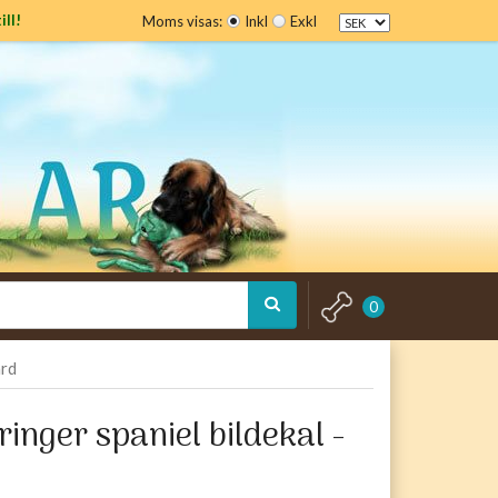
ill!
Moms visas:
Inkl
Exkl
0
ard
inger spaniel bildekal -