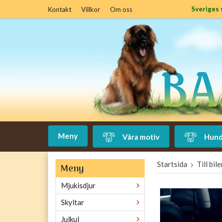
Sveriges 
Kontakt
Villkor
Om oss
Meny
Våra motiv
Hund
Startsida
Till bil
Meny
Mjukisdjur
Skyltar
Julkul