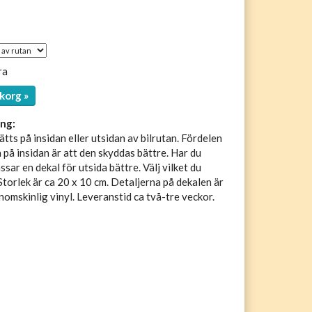
ra
korg »
ng:
tts på insidan eller utsidan av bilrutan. Fördelen
 på insidan är att den skyddas bättre. Har du
sar en dekal för utsida bättre. Välj vilket du
 Storlek är ca 20 x 10 cm. Detaljerna på dekalen är
enomskinlig vinyl. Leveranstid ca två-tre veckor.