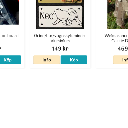
 - on board
Grind/bur/vagnskylt mindre
Weimaraner 
aluminium
Cassie 
r
149 kr
469
Köp
Info
Köp
In