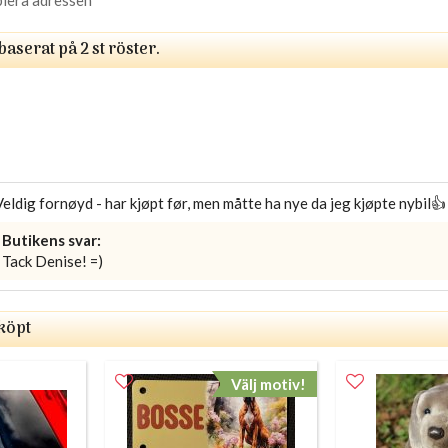
 baserat på
2
st röster.
Veldig fornøyd - har kjøpt før, men måtte ha nye da jeg kjøpte nybil👍
Butikens svar:
Tack Denise! =)
köpt
Välj motiv!