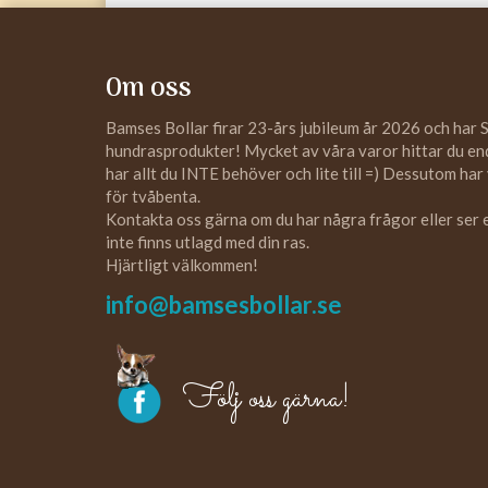
Om oss
Bamses Bollar firar 23-års jubileum år 2026 och har 
hundrasprodukter! Mycket av våra varor hittar du enda
har allt du INTE behöver och lite till =) Dessutom har
för tvåbenta.
Kontakta oss gärna om du har några frågor eller ser
inte finns utlagd med din ras.
Hjärtligt välkommen!
info@bamsesbollar.se
Följ oss gärna!