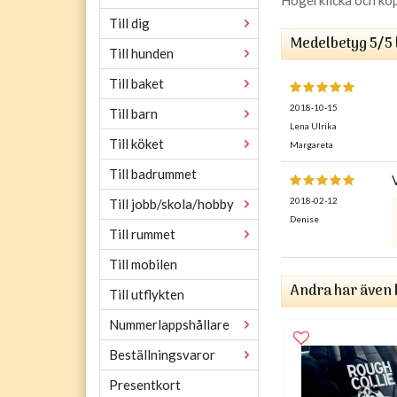
Till dig
Medelbetyg
5
/5
Till hunden
Till baket
2018-10-15
Till barn
Lena Ulrika
Till köket
Margareta
Till badrummet
2018-02-12
Till jobb/skola/hobby
Denise
Till rummet
Till mobilen
Andra har även 
Till utflykten
Nummerlappshållare
Beställningsvaror
Presentkort