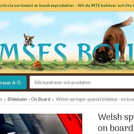
största sortiment av hundrasprodukter - Allt du INTE behöver och lite t
raser A-Ö
en
Bildekaler - On Board
Welsh springer spaniel bildekal - on bo
Welsh spr
on board