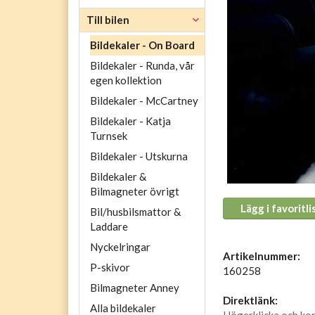
Till bilen
Bildekaler - On Board
Bildekaler - Runda, vår
egen kollektion
Bildekaler - McCartney
Bildekaler - Katja
Turnsek
Bildekaler - Utskurna
Bildekaler &
Bilmagneter övrigt
Lägg i favoritli
Bil/husbilsmattor &
Laddare
Nyckelringar
Artikelnummer:
P-skivor
160258
Bilmagneter Anney
Direktlänk:
Alla bildekaler
Högerklicka och ko