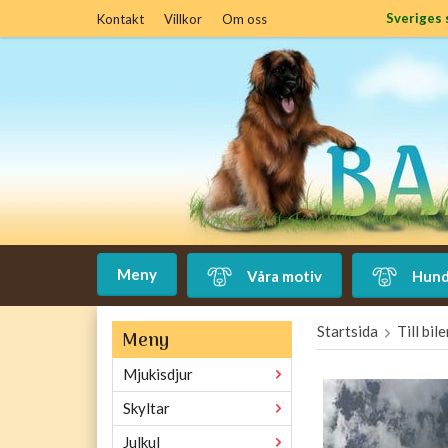
Sveriges 
Kontakt
Villkor
Om oss
Meny
Våra motiv
Hund
Startsida
Till bil
Meny
Mjukisdjur
Skyltar
Julkul