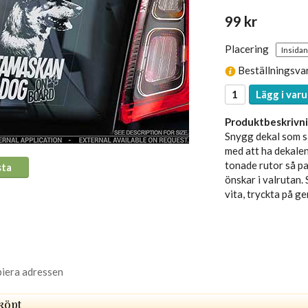
99 kr
Placering
Beställningsva
Lägg i varu
Produktbeskrivni
Snygg dekal som sä
med att ha dekalen
tonade rutor så pas
sta
önskar i valrutan.
vita, tryckta på g
piera adressen
köpt