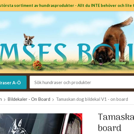
största sortiment av hundrasprodukter - Allt du INTE behöver och lite t
raser A-Ö
en
Bildekaler - On Board
Tamaskan dog bildekal V1 - on board
Tamaskan
board