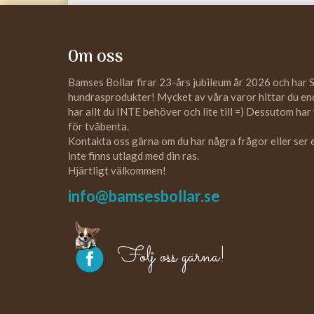
Om oss
Bamses Bollar firar 23-års jubileum år 2026 och har 
hundrasprodukter! Mycket av våra varor hittar du enda
har allt du INTE behöver och lite till =) Dessutom har
för tvåbenta.
Kontakta oss gärna om du har några frågor eller ser
inte finns utlagd med din ras.
Hjärtligt välkommen!
info@bamsesbollar.se
Följ oss gärna!