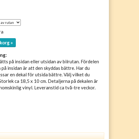
ra
korg »
ng:
tts på insidan eller utsidan av bilrutan. Fördelen
 på insidan är att den skyddas bättre. Har du
sar en dekal för utsida bättre. Välj vilket du
 Storlek ca 18,5 x 10 cm. Detaljerna på dekalen är
enomskinlig vinyl. Leveranstid ca två-tre veckor.