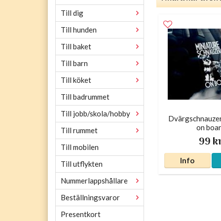
Till dig
Till hunden
Till baket
Till barn
Till köket
Till badrummet
Till jobb/skola/hobby
Dvärgschnauzer 
on boa
Till rummet
99 k
Till mobilen
Info
Till utflykten
Nummerlappshållare
Beställningsvaror
Presentkort