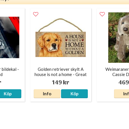
bildekal -
Golden retriever skylt A
Weimaraner 
rd
house is not a home - Great
Cassie 
r
149 kr
469
Köp
Info
Köp
In