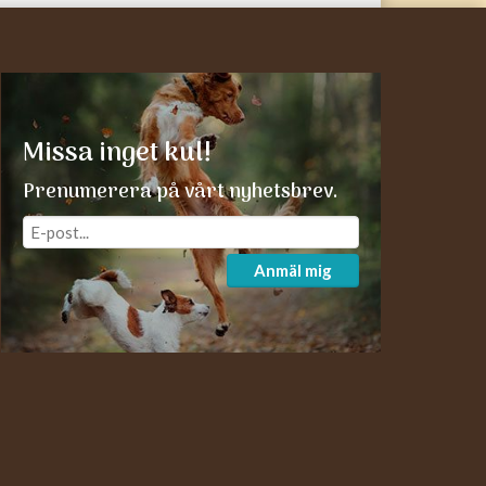
Missa inget kul!
Prenumerera på vårt nyhetsbrev.
Anmäl mig