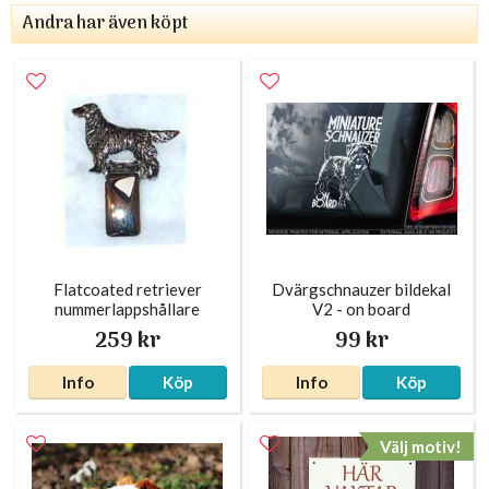
Andra har även köpt
Flatcoated retriever
Dvärgschnauzer bildekal
nummerlappshållare
V2 - on board
silverfärgad
259 kr
99 kr
Info
Köp
Info
Köp
Välj motiv!