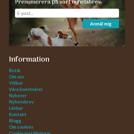
Prenumerera på vårt nyhetsbrev.
Anmäl mig
Information
Butik
Om oss
Villkor
Våra konstnärer
Nyheter
Nyhetsbrev
Länkar
Kontakt
Blogg
Om cookies
Cookie inställningar