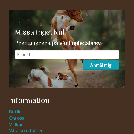
Missa inget kul!
Prenumerera på vårt nyhetsbrev.
Anmäl mig
Information
Butik
Om oss
Villkor
Våra konstnärer