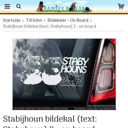
Startsida
Till bilen
Bildekaler - On Board
Produkten har blivit tillagd i varukorgen
Stabijhoun bildekal (text: Stabyhoun) 2 - on board
Stabijhoun bildekal (text: