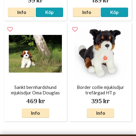
99 kr
189 kr
Info
Köp
Info
Köp
Sankt bernhardshund
Border collie mjukisdjur
mjukisdjur Oma Douglas
trefärgad HT p
469 kr
395 kr
Info
Info