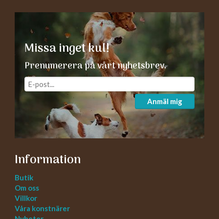
Missa inget kul!
Prenumerera på vårt nyhetsbrev.
Anmäl mig
Information
Butik
Om oss
Villkor
Våra konstnärer
Nyheter