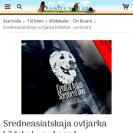
Startsida
Till bilen
Bildekaler - On Board
Produkten har blivit tillagd i varukorgen
Sredneasiatskaja ovtjarka bildekal - on board
Sredneasiatskaja ovtjarka