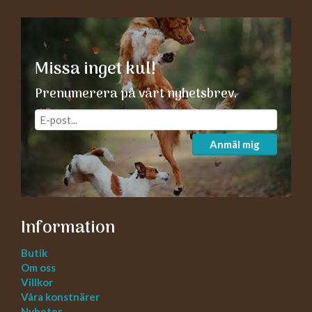
Missa inget kul!
Prenumerera på vårt nyhetsbrev.
Anmäl mig
Information
Butik
Om oss
Villkor
Våra konstnärer
Nyheter