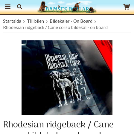
Startsida
Till bilen
Bildekaler - On Board
Produkten har blivit tillagd i varukorgen
Rhodesian ridgeback / Cane corso bildekal - on board
Rhodesian ridgeback / Cane