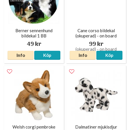
Berner sennenhund
Cane corso bildekal
bildekal 1 BB
(okuperad) - on board
49 kr
99 kr
Info
Köp
Info
Köp
Welsh corgi pembroke
Dalmatiner mjukisdjur