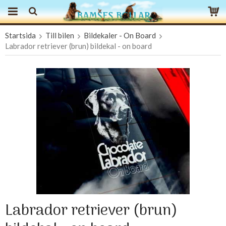
Startsida
Till bilen
Bildekaler - On Board
Produkten har blivit tillagd i varukorgen
Labrador retriever (brun) bildekal - on board
Labrador retriever (brun)