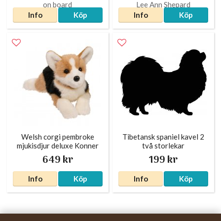
Info
Köp
Info
Köp
Welsh corgi pembroke
Tibetansk spaniel kavel 2
mjukisdjur deluxe Konner
två storlekar
649 kr
199 kr
Info
Köp
Info
Köp