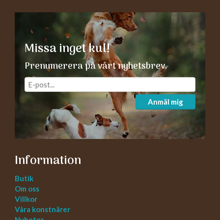
Missa inget kul!
Prenumerera på vårt nyhetsbrev.
Anmäl mig
Information
Butik
Om oss
Villkor
Våra konstnärer
Nyheter