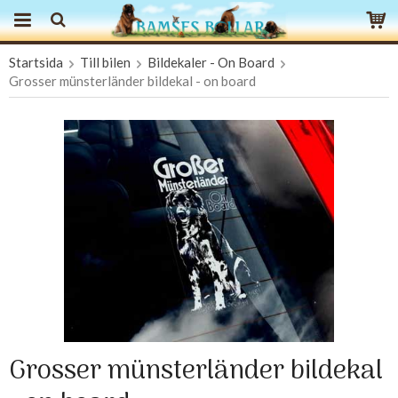
Startsida
Till bilen
Bildekaler - On Board
Produkten har blivit tillagd i varukorgen
Grosser münsterländer bildekal - on board
Grosser münsterländer bildekal