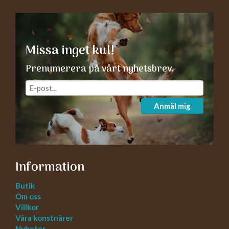
Missa inget kul!
Prenumerera på vårt nyhetsbrev.
Anmäl mig
Information
Butik
Om oss
Villkor
Våra konstnärer
Nyheter