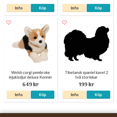
Info
Köp
Info
Köp
Welsh corgi pembroke
Tibetansk spaniel kavel 2
mjukisdjur deluxe Konner
två storlekar
649 kr
199 kr
Info
Köp
Info
Köp