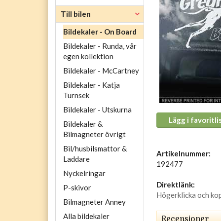
Till bilen
Bildekaler - On Board
Bildekaler - Runda, vår
egen kollektion
Bildekaler - McCartney
Bildekaler - Katja
Turnsek
Bildekaler - Utskurna
Lägg i favoritli
Bildekaler &
Bilmagneter övrigt
Bil/husbilsmattor &
Artikelnummer:
Laddare
192477
Nyckelringar
Direktlänk:
P-skivor
Högerklicka och ko
Bilmagneter Anney
Alla bildekaler
Recensioner