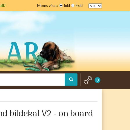
ill!
Moms visas:
Inkl
Exkl
0
d bildekal V2 - on board