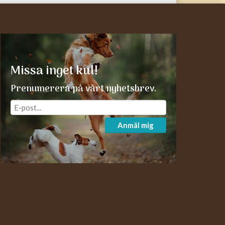
Missa inget kul!
Prenumerera på vårt nyhetsbrev.
Anmäl mig