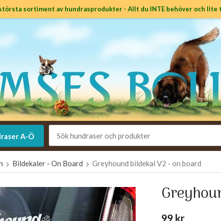
största sortiment av hundrasprodukter - Allt du INTE behöver och lite t
raser A-Ö
en
Bildekaler - On Board
Greyhound bildekal V2 - on board
Greyhoun
99 kr