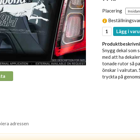
Placering
Beställningsva
Lägg i varu
Produktbeskrivni
Snygg dekal som sä
med att ha dekalen
tonade rutor så pas
önskar i valrutan. 
sta
tryckta på genomsk
piera adressen