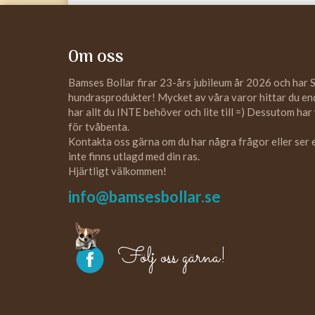
Om oss
Bamses Bollar firar 23-års jubileum år 2026 och har 
hundrasprodukter! Mycket av våra varor hittar du enda
har allt du INTE behöver och lite till =) Dessutom har
för tvåbenta.
Kontakta oss gärna om du har några frågor eller ser
inte finns utlagd med din ras.
Hjärtligt välkommen!
info@bamsesbollar.se
Följ oss gärna!