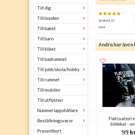
Till dig
Till hunden
2018-05-27
Lone
Till baket
Till barn
Andra har även 
Till köket
Till badrummet
Till jobb/skola/hobby
Till rummet
Till mobilen
Till utflykten
Nummerlappshållare
Flatcoated r
Beställningsvaror
bildekal - o
Presentkort
99 k