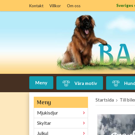
Sveriges 
Kontakt
Villkor
Om oss
Meny
Våra motiv
Hund
Startsida
Till bil
Meny
Mjukisdjur
Skyltar
Julkul