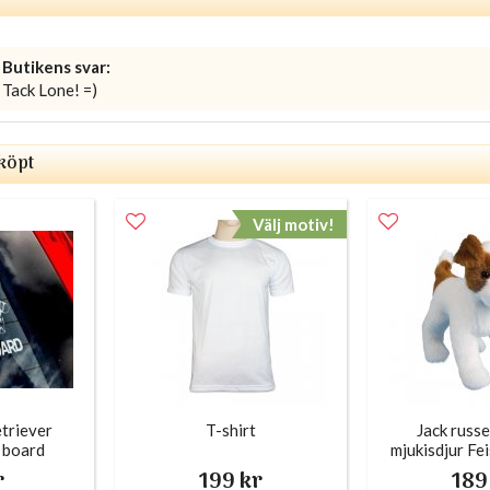
Butikens svar:
Tack Lone! =)
köpt
Välj motiv!
etriever
T-shirt
Jack russe
n board
mjukisdjur Fe
r
199 kr
189