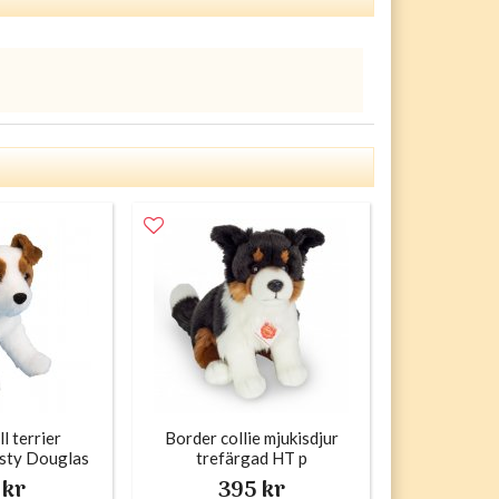
ll terrier
Border collie mjukisdjur
isty Douglas
trefärgad HT p
 kr
395 kr