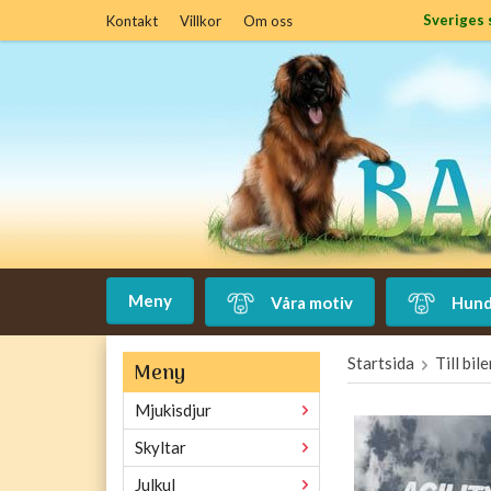
Sveriges 
Kontakt
Villkor
Om oss
Meny
Våra motiv
Hund
Startsida
Till bil
Meny
Mjukisdjur
Skyltar
Julkul