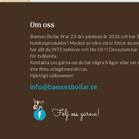
Om oss
Bamses Bollar firar 23-års jubileum år 2026 och har 
hundrasprodukter! Mycket av våra varor hittar du enda
har allt du INTE behöver och lite till =) Dessutom har
för tvåbenta.
Kontakta oss gärna om du har några frågor eller ser
inte finns utlagd med din ras.
Hjärtligt välkommen!
info@bamsesbollar.se
Följ oss gärna!