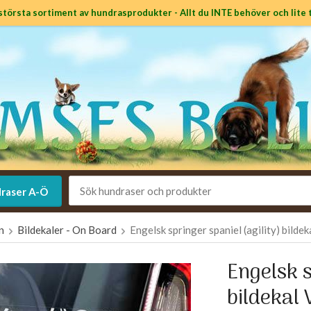
största sortiment av hundrasprodukter - Allt du INTE behöver och lite t
raser A-Ö
en
Bildekaler - On Board
Engelsk springer spaniel (agility) bilde
Engelsk s
bildekal 