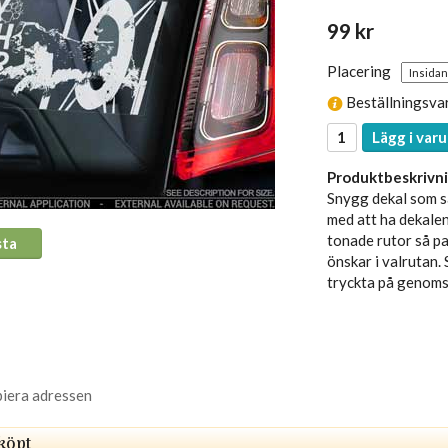
99 kr
Placering
Beställningsva
Lägg i varu
Produktbeskrivni
Snygg dekal som sä
med att ha dekalen
tonade rutor så pas
sta
önskar i valrutan. 
tryckta på genomsk
piera adressen
köpt