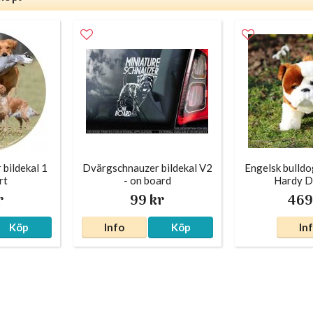
 bildekal 1
Dvärgschnauzer bildekal V2
Engelsk bulldo
rt
- on board
Hardy D
r
99 kr
469
Köp
Info
Köp
In