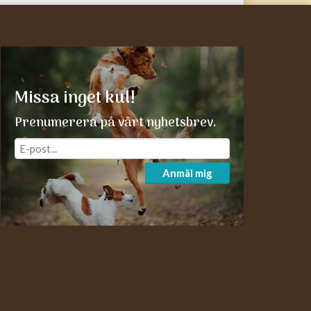
Missa inget kul!
Prenumerera på vårt nyhetsbrev.
Anmäl mig