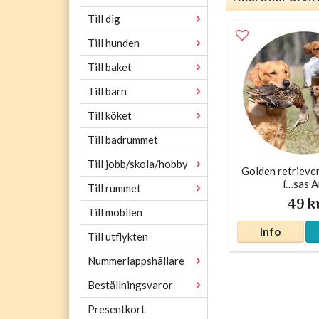
Till dig
Till hunden
Till baket
Till barn
Till köket
Till badrummet
Till jobb/skola/hobby
Golden retriever
í…sas A
Till rummet
49 k
Till mobilen
Info
Till utflykten
Nummerlappshållare
Beställningsvaror
Presentkort