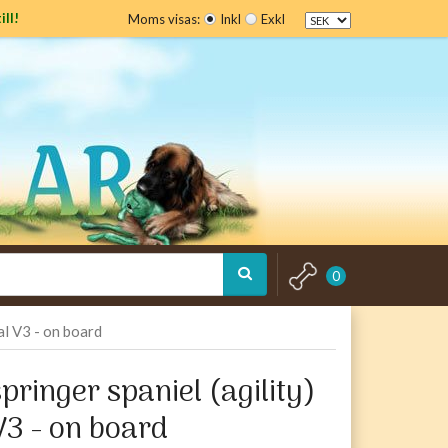
ill!
Moms visas:
Inkl
Exkl
0
kal V3 - on board
pringer spaniel (agility)
V3 - on board