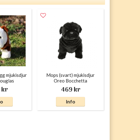
gg mjukisdjur
Mops (svart) mjukisdjur
ouglas
Oreo Bocchetta
 kr
469 kr
fo
Info