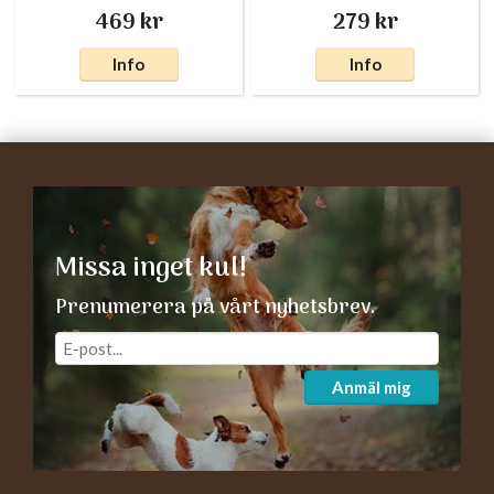
469 kr
279 kr
Info
Info
Missa inget kul!
Prenumerera på vårt nyhetsbrev.
Anmäl mig