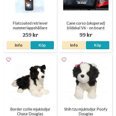
Flatcoated retriever
Cane corso (okuperad)
nummerlappshållare
bildekal V6 - on board
silverfärgad
259 kr
99 kr
Info
Köp
Info
Köp
Border collie mjukisdjur
Shih tzu mjukisdjur Poofy
Chase Douglas
Douglas