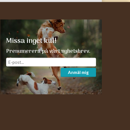
Missa inget kul!
Prenumerera på vårt nyhetsbrev.
Anmäl mig