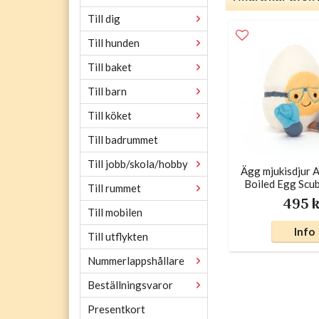
Till dig
Till hunden
Till baket
Till barn
Till köket
Till badrummet
Till jobb/skola/hobby
Ägg mjukisdjur 
Boiled Egg Scub
Till rummet
495 
Till mobilen
Info
Till utflykten
Nummerlappshållare
Beställningsvaror
Presentkort