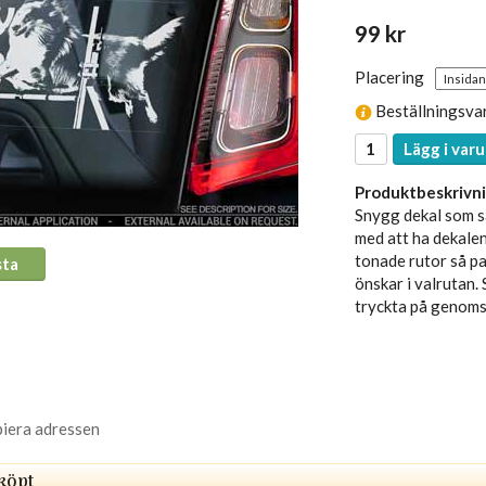
99 kr
Placering
Beställningsva
Lägg i varu
Produktbeskrivni
Snygg dekal som sä
med att ha dekalen
tonade rutor så pas
sta
önskar i valrutan. 
tryckta på genomsk
piera adressen
köpt