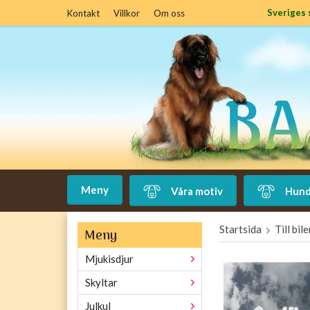
Sveriges 
Kontakt
Villkor
Om oss
Meny
Våra motiv
Hund
Startsida
Till bil
Meny
Mjukisdjur
Skyltar
Julkul