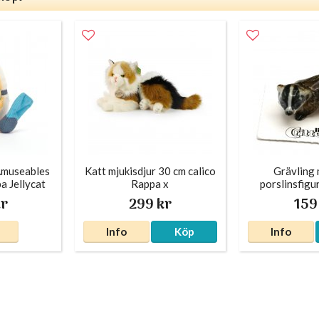
Amuseables
Katt mjukisdjur 30 cm calico
Grävling 
a Jellycat
Rappa x
porslinsfigu
kr
299 kr
159
Info
Köp
Info