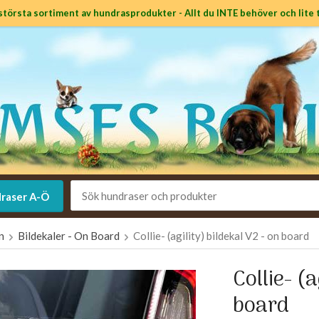
största sortiment av hundrasprodukter - Allt du INTE behöver och lite t
raser A-Ö
en
Bildekaler - On Board
Collie- (agility) bildekal V2 - on board
Collie- (a
board