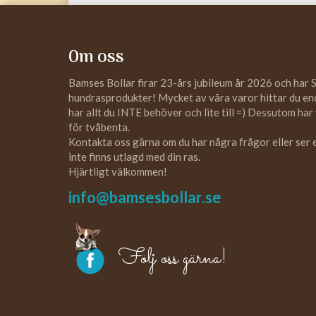
Om oss
Bamses Bollar firar 23-års jubileum år 2026 och har 
hundrasprodukter! Mycket av våra varor hittar du enda
har allt du INTE behöver och lite till =) Dessutom har
för tvåbenta.
Kontakta oss gärna om du har några frågor eller ser
inte finns utlagd med din ras.
Hjärtligt välkommen!
info@bamsesbollar.se
Följ oss gärna!