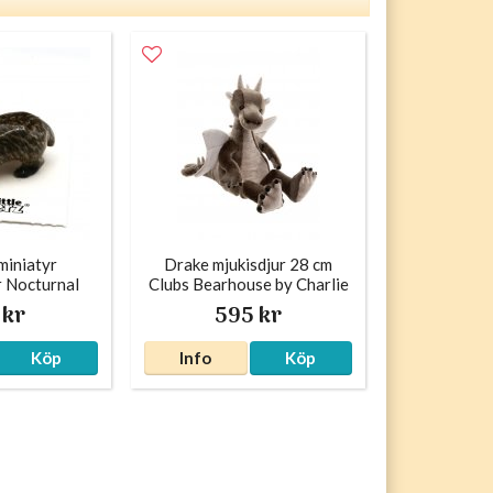
miniatyr
Drake mjukisdjur 28 cm
r Nocturnal
Clubs Bearhouse by Charlie
Bears
 kr
595 kr
Köp
Info
Köp