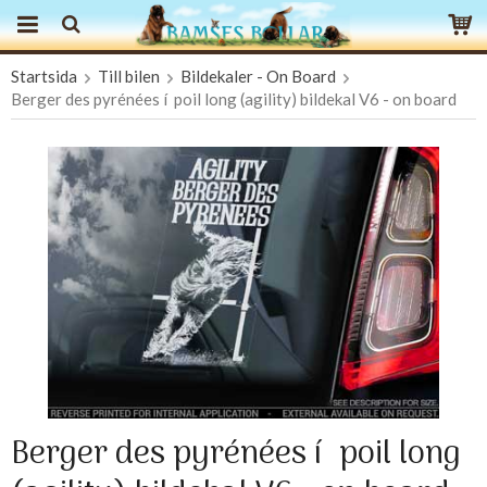
Startsida
Till bilen
Bildekaler - On Board
Produkten har blivit tillagd i varukorgen
Berger des pyrénées í poil long (agility) bildekal V6 - on board
Berger des pyrénées í poil long