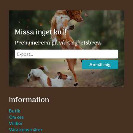
Missa inget kul!
Prenumerera på vårt nyhetsbrev.
Anmäl mig
Information
Butik
Om oss
Villkor
Våra konstnärer