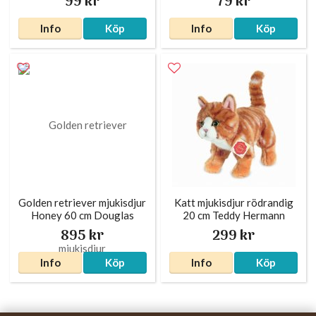
99 kr
79 kr
Info
Köp
Info
Köp
Golden retriever mjukisdjur
Katt mjukisdjur rödrandig
Honey 60 cm Douglas
20 cm Teddy Hermann
895 kr
299 kr
Info
Köp
Info
Köp