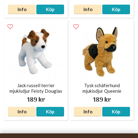
Info
Köp
Info
Köp
Jack russell terrier
Tysk schäferhund
mjukisdjur Feisty Douglas
mjukisdjur Queenie
189 kr
189 kr
Info
Köp
Info
Köp