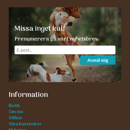
Missa inget kul!
Prenumerera på vårt nyhetsbrev.
Anmäl mig
Information
Butik
Om oss
Villkor
Våra konstnärer
Nyheter