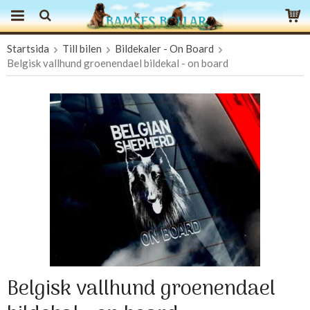
Startsida
Till bilen
Bildekaler - On Board
Produkten har blivit tillagd i varukorgen
Belgisk vallhund groenendael bildekal - on board
Belgisk vallhund groenendael