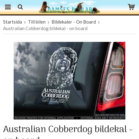
Startsida
Till bilen
Bildekaler - On Board
Produkten har blivit tillagd i varukorgen
Australian Cobberdog bildekal - on board
Australian Cobberdog bildekal -