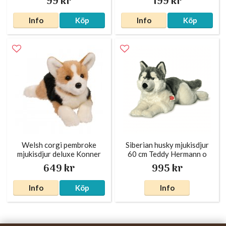
99 kr
199 kr
Info
Köp
Info
Köp
Welsh corgi pembroke
Siberian husky mjukisdjur
mjukisdjur deluxe Konner
60 cm Teddy Hermann o
649 kr
995 kr
Info
Köp
Info