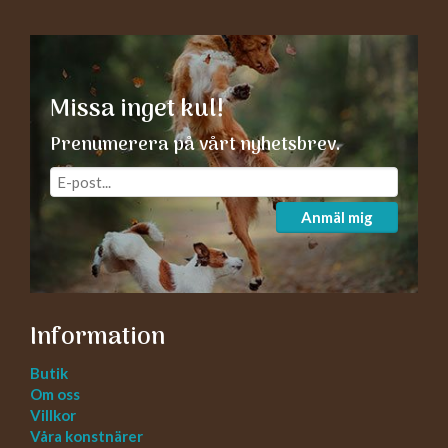
Missa inget kul!
Prenumerera på vårt nyhetsbrev.
Anmäl mig
Information
Butik
Om oss
Villkor
Våra konstnärer