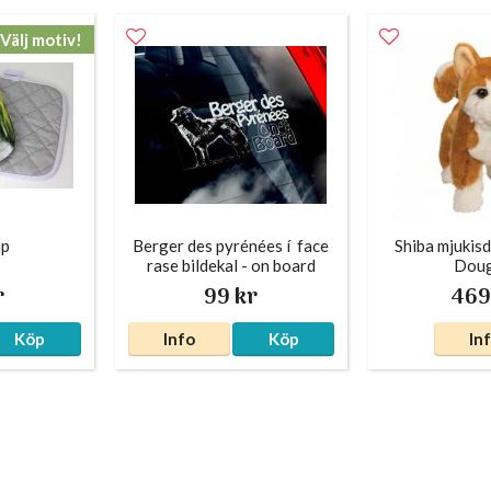
Välj motiv!
pp
Berger des pyrénées í face
Shiba mjukis
rase bildekal - on board
Doug
r
99 kr
469
Köp
Info
Köp
In