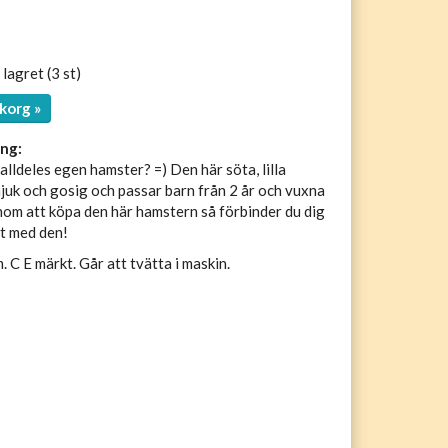
 lagret (3 st)
korg »
ng:
 alldeles egen hamster? =) Den här söta, lilla
juk och gosig och passar barn från 2 år och vuxna
enom att köpa den här hamstern så förbinder du dig
et med den!
. C E märkt. Går att tvätta i maskin.