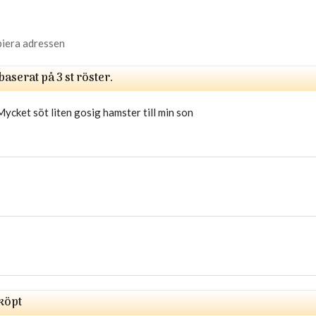
piera adressen
 baserat på
3
st röster.
Mycket söt liten gosig hamster till min son
köpt