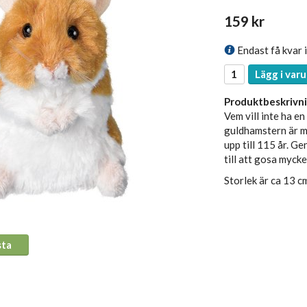
159 kr
Endast få kvar i
Lägg i varu
Produktbeskrivni
Vem vill inte ha en
guldhamstern är m
upp till 115 år. G
till att gosa myck
Storlek är ca 13 cm
sta