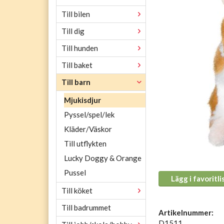
Till bilen
Till dig
Till hunden
Till baket
Till barn
Mjukisdjur
Pyssel/spel/lek
Kläder/Väskor
Till utflykten
Lucky Doggy & Orange
Pussel
Lägg i favoritli
Till köket
Till badrummet
Artikelnummer:
D1511