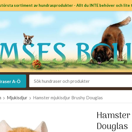
största sortiment av hundrasprodukter - Allt du INTE behöver och lite t
raser A-Ö
n
Mjukisdjur
Hamster mjukisdjur Brushy Douglas
Hamster 
Douglas