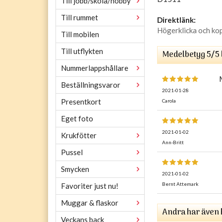
Till jobb/skola/hobby
Till rummet
Direktlänk:
Högerklicka och ko
Till mobilen
Till utflykten
Medelbetyg
5
/5
Nummerlappshållare
Beställningsvaror
2021-01-28
Presentkort
Carola
Eget foto
2021-01-02
Krukfötter
Ann-Britt
Pussel
Smycken
2021-01-02
Bernt Attemark
Favoriter just nu!
Muggar & flaskor
Andra har även 
Veckans back