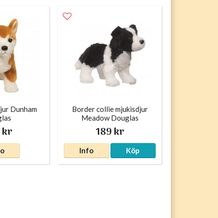
djur Dunham
Border collie mjukisdjur
las
Meadow Douglas
 kr
189 kr
fo
Info
Köp