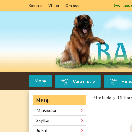
Sveriges 
Kontakt
Villkor
Om oss
Meny
Våra motiv
Hund
Startsida
Till bar
Meny
Mjukisdjur
Skyltar
Julkul