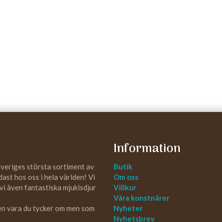
Information
Sveriges största sortiment av
Butik
st hos oss i hela världen! Vi
Om oss
 vi även fantastiska mjukisdjur
Villkor
Våra konstnärer
 en vara du tycker om men som
Nyheter
Nyhetsbrev