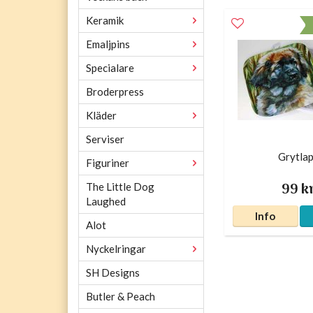
Keramik
Emaljpins
Specialare
Broderpress
Kläder
Serviser
Grytla
Figuriner
99 k
The Little Dog
Laughed
Info
Alot
Nyckelringar
SH Designs
Butler & Peach