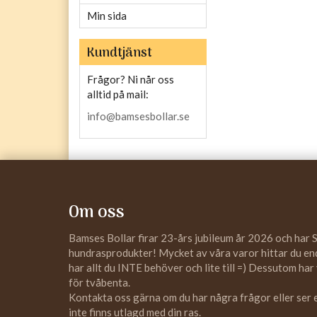
Min sida
Kundtjänst
Frågor? Ni når oss
alltid på mail:
info@bamsesbollar.se
Om oss
Bamses Bollar firar 23-års jubileum år 2026 och har 
hundrasprodukter! Mycket av våra varor hittar du enda
har allt du INTE behöver och lite till =) Dessutom har
för tvåbenta.
Kontakta oss gärna om du har några frågor eller ser
inte finns utlagd med din ras.