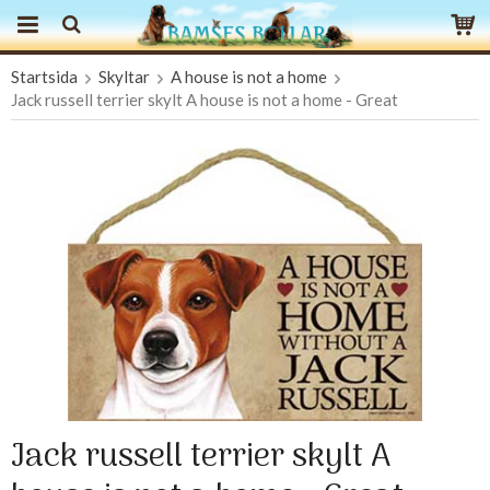
Startsida
Skyltar
A house is not a home
Produkten har blivit tillagd i varukorgen
Jack russell terrier skylt A house is not a home - Great
Jack russell terrier skylt A