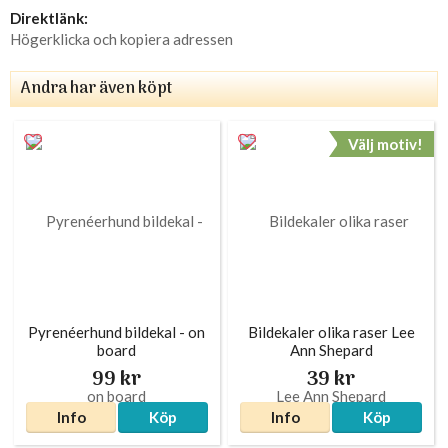
Direktlänk:
Högerklicka och kopiera adressen
Andra har även köpt
Välj motiv!
Pyrenéerhund bildekal - on
Bildekaler olika raser Lee
board
Ann Shepard
99 kr
39 kr
Info
Köp
Info
Köp