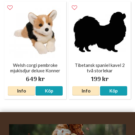
Welsh corgi pembroke
Tibetansk spaniel kavel 2
mjukisdjur deluxe Konner
två storlekar
649 kr
199 kr
Info
Köp
Info
Köp