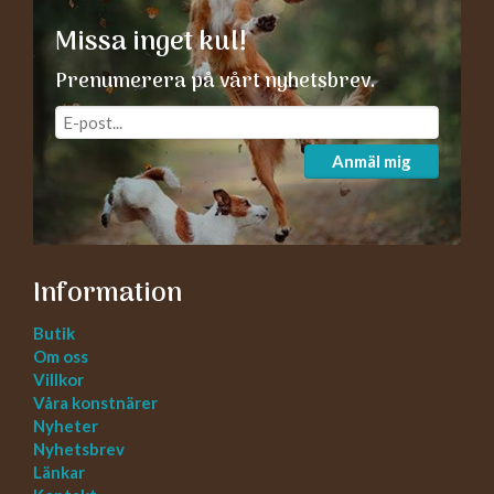
Missa inget kul!
Prenumerera på vårt nyhetsbrev.
Anmäl mig
Information
Butik
Om oss
Villkor
Våra konstnärer
Nyheter
Nyhetsbrev
Länkar