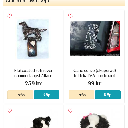
Andra har även köpt
Flatcoated retriever
Cane corso (okuperad)
nummerlappshållare
bildekal V6 - on board
silverfärgad
259 kr
99 kr
Info
Köp
Info
Köp