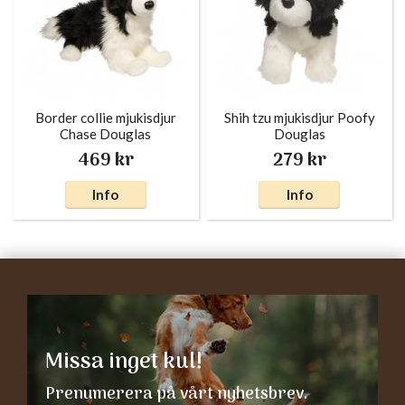
Border collie mjukisdjur
Shih tzu mjukisdjur Poofy
Chase Douglas
Douglas
469 kr
279 kr
Info
Info
Missa inget kul!
Prenumerera på vårt nyhetsbrev.