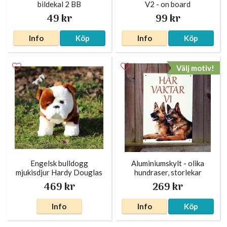
bildekal 2 BB
V2 - on board
49 kr
99 kr
Info
Köp
Info
Köp
Välj motiv!
Engelsk bulldogg
Aluminiumskylt - olika
mjukisdjur Hardy Douglas
hundraser, storlekar
469 kr
269 kr
Info
Info
Köp