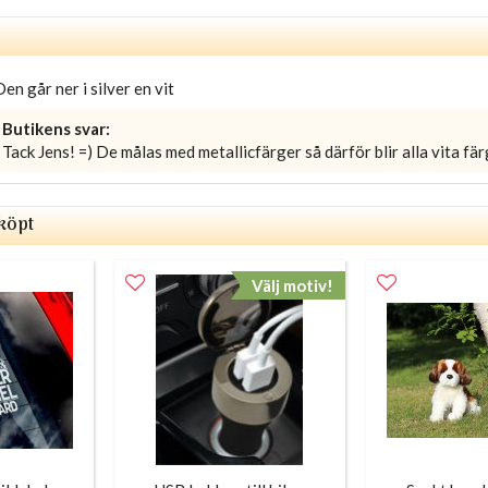
Den går ner i silver en vit
Butikens svar:
Tack Jens! =) De målas med metallicfärger så därför blir alla vita färg
köpt
Välj motiv!