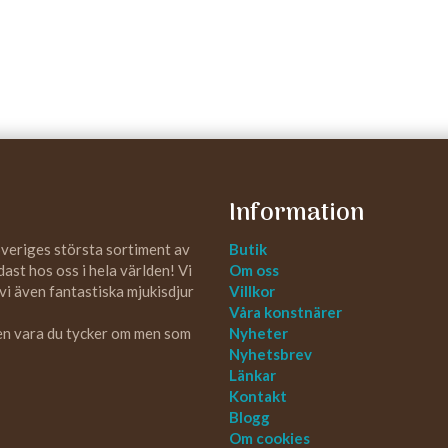
Information
Sveriges största sortiment av
Butik
st hos oss i hela världen! Vi
Om oss
 vi även fantastiska mjukisdjur
Villkor
Våra konstnärer
 en vara du tycker om men som
Nyheter
Nyhetsbrev
Länkar
Kontakt
Blogg
Om cookies