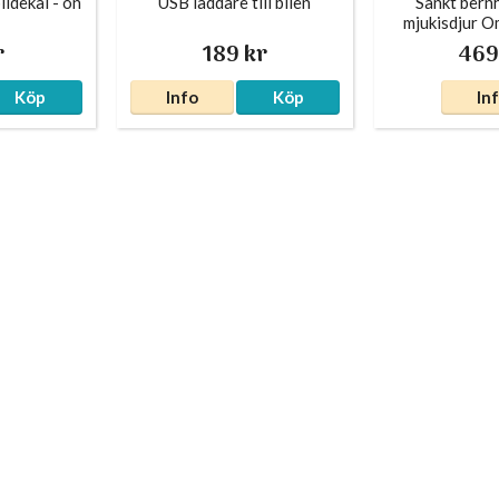
ildekal - on
USB laddare till bilen
Sankt bern
mjukisdjur 
r
189 kr
469
Köp
Info
Köp
In