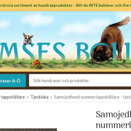
största sortiment av hundrasprodukter - Allt du INTE behöver och lite t
raser A-Ö
lappshållare
Tjeckiska
Samojedhund nummerlappshållare - tjec
Samojed
nummerla