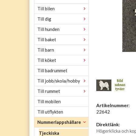
Till bilen
Till dig
Till hunden
Till baket
Till barn
Till köket
Till badrummet
Till jobb/skola/hobby
Till rummet
Till mobilen
Artikelnummer:
22642
Till utflykten
Nummerlappshållare
Direktlänk:
Högerklicka och ko
Tjeckiska