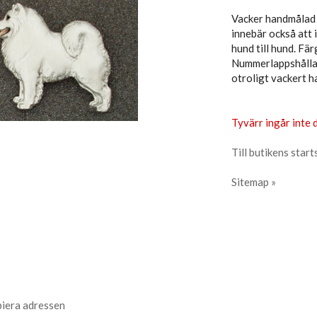
Vacker handmålad 
innebär också att i
hund till hund. Fär
Nummerlappshållare
otroligt vackert h
Tyvärr ingår inte d
Till butikens start
Sitemap »
piera adressen