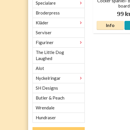
Cocker spaniel- b
Specialare
board
99 k
Broderpress
Kläder
Info
Serviser
Figuriner
The Little Dog
Laughed
Alot
Nyckelringar
SH Designs
Butler & Peach
Wrendale
Hundraser