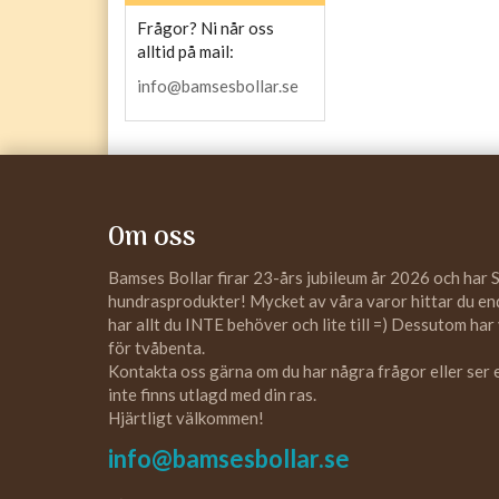
Frågor? Ni når oss
alltid på mail:
info@bamsesbollar.se
Om oss
Bamses Bollar firar 23-års jubileum år 2026 och har 
hundrasprodukter! Mycket av våra varor hittar du enda
har allt du INTE behöver och lite till =) Dessutom har
för tvåbenta.
Kontakta oss gärna om du har några frågor eller ser
inte finns utlagd med din ras.
Hjärtligt välkommen!
info@bamsesbollar.se