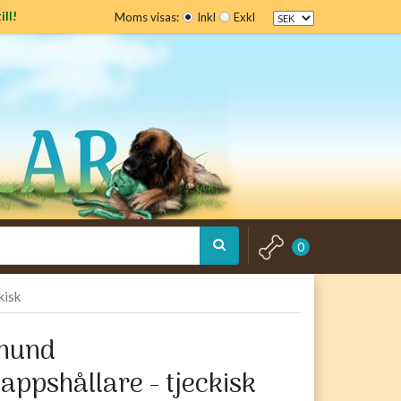
ill!
Moms visas:
Inkl
Exkl
0
kisk
hund
ppshållare - tjeckisk