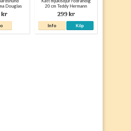
hardshund
Katt mjukisdjur rödrandig
Oma Douglas
20 cm Teddy Hermann
 kr
299 kr
fo
Info
Köp