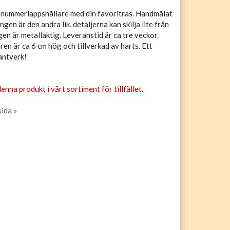
nummerlappshållare med din favoritras. Handmålat
ngen är den andra lik, detaljerna kan skilja lite från
gen är metallaktig. Leveranstid är ca tre veckor.
n är ca 6 cm hög och tillverkad av harts. Ett
antverk!
enna produkt i vårt sortiment för tillfället.
sida »