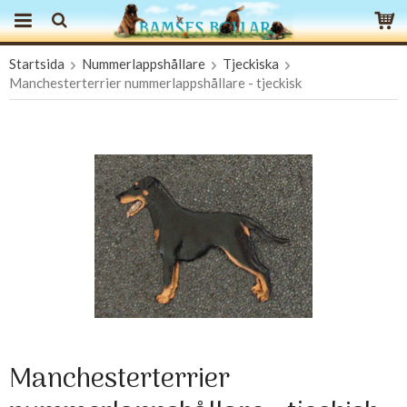
Startsida
Nummerlappshållare
Tjeckiska
Produkten har blivit tillagd i varukorgen
Manchesterterrier nummerlappshållare - tjeckisk
Manchesterterrier