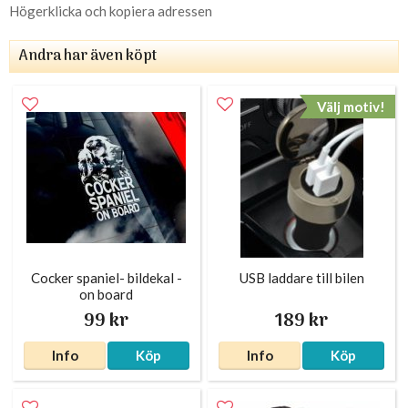
Högerklicka och kopiera adressen
Andra har även köpt
Välj motiv!
Cocker spaniel- bildekal -
USB laddare till bilen
on board
99 kr
189 kr
Info
Köp
Info
Köp