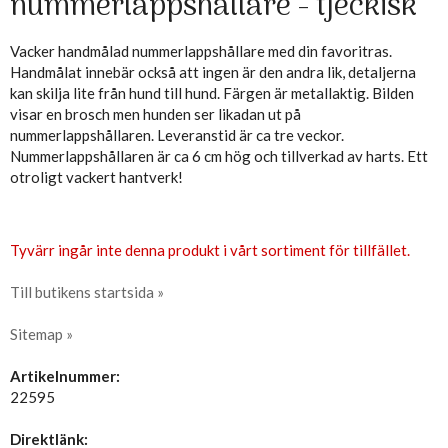
nummerlappshållare - tjeckisk
Vacker handmålad nummerlappshållare med din favoritras.
Handmålat innebär också att ingen är den andra lik, detaljerna
kan skilja lite från hund till hund. Färgen är metallaktig. Bilden
visar en brosch men hunden ser likadan ut på
nummerlappshållaren. Leveranstid är ca tre veckor.
Nummerlappshållaren är ca 6 cm hög och tillverkad av harts. Ett
otroligt vackert hantverk!
Tyvärr ingår inte denna produkt i vårt sortiment för tillfället.
Till butikens startsida »
Sitemap »
Artikelnummer:
22595
Direktlänk: