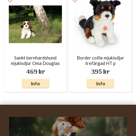
Sankt bernhardshund
Border collie mjukisdjur
mjukisdjur Oma Douglas
trefärgad HT p
469 kr
395 kr
Info
Info