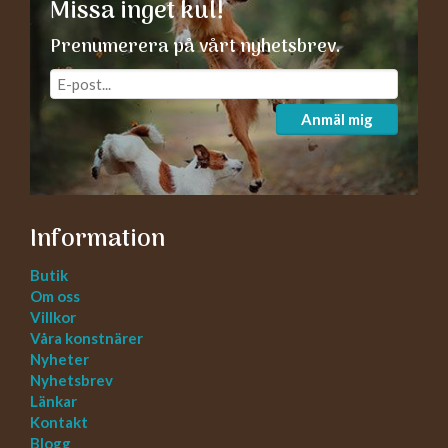
Missa inget kul!
Prenumerera på vårt nyhetsbrev.
Anmäl mig
Information
Butik
Om oss
Villkor
Våra konstnärer
Nyheter
Nyhetsbrev
Länkar
Kontakt
Blogg